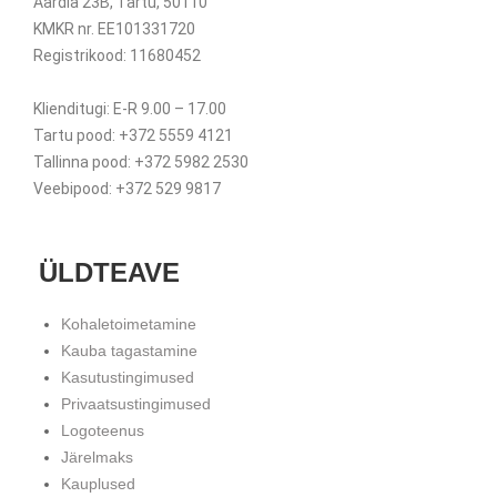
Aardla 23B, Tartu, 50110
KMKR nr. EE101331720
Registrikood: 11680452
Klienditugi: E-R 9.00 – 17.00
Tartu pood: +372 5559 4121
Tallinna pood: +372 5982 2530
Veebipood: +372 529 9817
ÜLDTEAVE
Kohaletoimetamine
Kauba tagastamine
Kasutustingimused
Privaatsustingimused
Logoteenus
Järelmaks
Kauplused