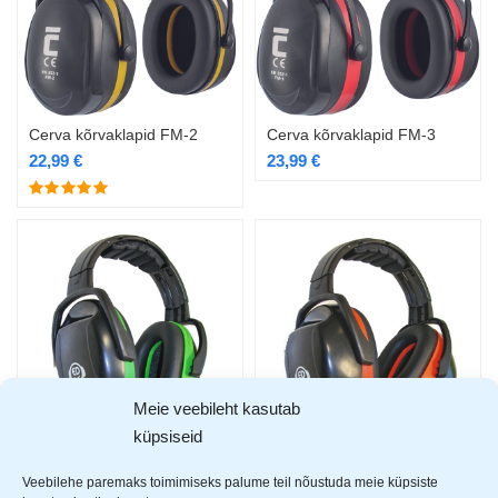
Cerva kõrvaklapid FM-2
Cerva kõrvaklapid FM-3
22,99
€
23,99
€
Meie veebileht kasutab
küpsiseid
Ear Defender kõrvakalpid ED 1H 26 DB roheline
Ear Defender kõrvakalpid ED 3H 33 DB oranž
Veebilehe paremaks toimimiseks palume teil nõustuda meie küpsiste
24,99
€
36,99
€