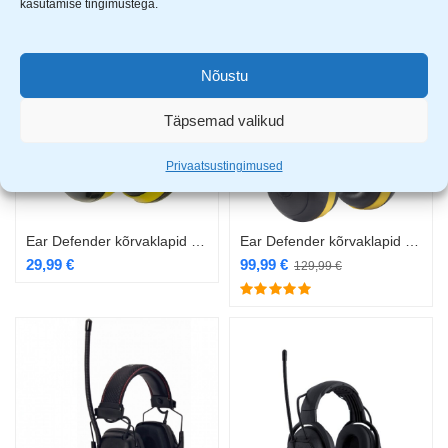
kasutamise tingimustega.
-23%
Nõustu
Täpsemad valikud
Privaatsustingimused
Ear Defender kõrvaklapid ED 2H 30 DB kollane
Ear Defender kõrvaklapid FM-raadioga 2H relax
29,99
€
99,99
€
129,99
€