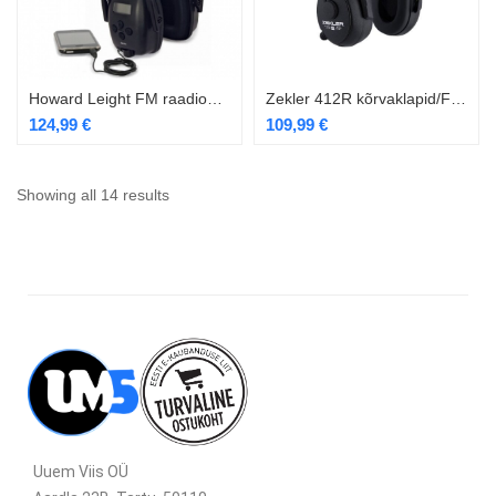
Howard Leight FM raadioga digitaalsed kõrvaklapid
Zekler 412R kõrvaklapid/FM Raadio Level 2
124,99
€
109,99
€
Showing all 14 results
Uuem Viis OÜ