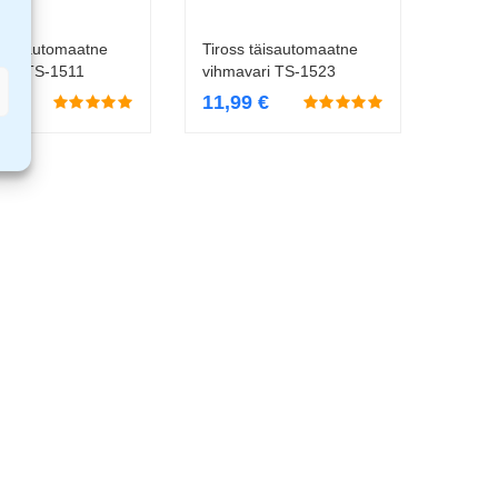
 täisautomaatne
Tiross täisautomaatne
Lisa korvi
Lisa korvi
ari TS-1511
vihmavari TS-1523
9
€
11,99
€