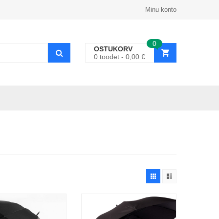
Minu konto
0
OSTUKORV
0
toodet
0,00
€