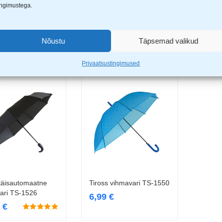
ingimustega.
 kokkupandav
Tiross täisautomaatne
Tiross
Lisa korvi
Lisa korvi
ari TS-147
vihmavari TS-1504
vihmav
Nõustu
Täpsemad valikud
€
12,99
€
14,9
Privaatsustingimused
 täisautomaatne
Tiross vihmavari TS-1550
Loe edasi
Loe edasi
ari TS-1526
6,99
€
9
€