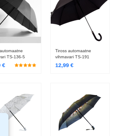
 automaatne
Tiross automaatne
Lisa korvi
Loe edasi
ari TS-136-5
vihmavari TS-191
9
€
12,99
€