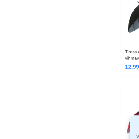
Tiross
vihmav
12,9
V