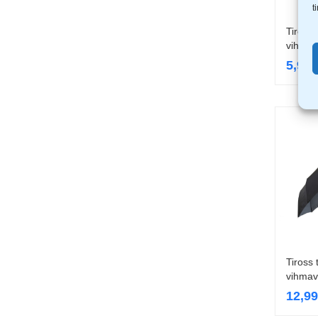
t
Tiross
vihmav
5,99
Tiross
vihmav
12,9