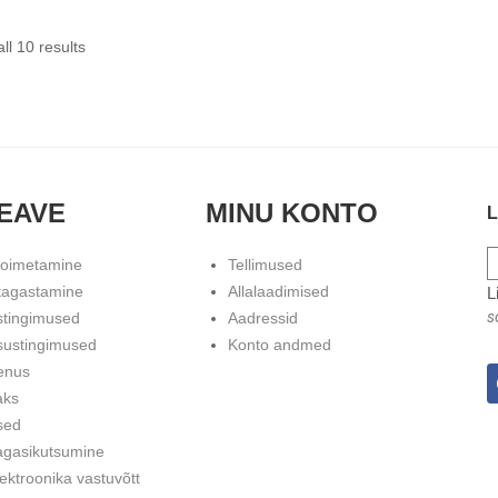
ll 10 results
EAVE
MINU KONTO
L
toimetamine
Tellimused
tagastamine
Allalaadimised
L
s
stingimused
Aadressid
sustingimused
Konto andmed
enus
aks
sed
agasikutsumine
ektroonika vastuvõtt