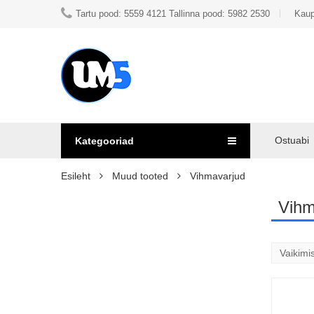
Tartu pood: 5559 4121 Tallinna pood: 5982 2530
Kaup
Ostuabi
Kategooriad
Esileht
Muud tooted
Vihmavarjud
Vihm