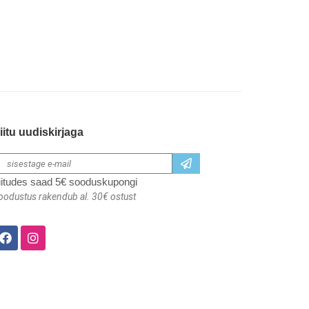
iitu uudiskirjaga
iitudes saad 5€ sooduskupongi
oodustus rakendub al. 30€ ostust