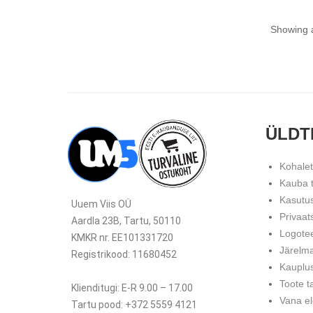
Showing a
ÜLDT
Kohale
Kauba 
Kasutu
Uuem Viis OÜ
Privaat
Aardla 23B, Tartu, 50110
Logote
KMKR nr. EE101331720
Järelm
Registrikood: 11680452
Kauplu
Toote t
Klienditugi: E-R 9.00 – 17.00
Vana el
Tartu pood: +372 5559 4121