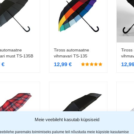
 automaatne
Tiross automaatne
Tiross
Loe edasi
Lisa korvi
ari must TS-135B
vihmavari TS-135
vihmav
9
€
12,99
€
12,9
Meie veebileht kasutab küpsiseid
eebilehe paremaks toimimiseks palume teil nõustuda meie küpsiste kasutamise