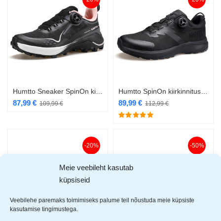
Humtto Sneaker SpinOn kiirkinnitusega naiste jalanõu must/roosa
Humtto SpinOn kiirkinnitusega jalanõu
87,99
€
89,99
€
109,99
€
112,99
€
-20%
-50%
Meie veebileht kasutab
küpsiseid
Veebilehe paremaks toimimiseks palume teil nõustuda meie küpsiste
kasutamise tingimustega.