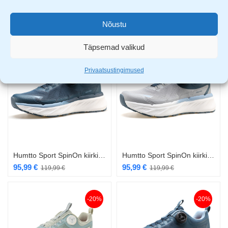
Humtto SpinOn kiirkinnitusega vabaaja jalanõu hall
Humtto SpinOn kiirkinnitusega vabaaja jalanõu must
Nõustu
83,99
€
al.
52,49
€
104,99
€
Täpsemad valikud
-20%
-20%
Privaatsustingimused
Humtto Sport SpinOn kiirkinnitusega jalanõu sinine
Humtto Sport SpinOn kiirkinnitusega naiste jalanõu hall
95,99
€
95,99
€
119,99
€
119,99
€
-20%
-20%