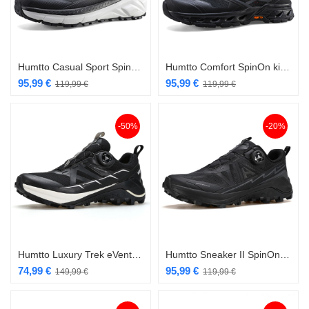
Humtto Casual Sport SpinOn kiirkinnitusega jalanõu must/valge
Humtto Comfort SpinOn kiirkinnitusega jalanõu must
95,99
€
95,99
€
119,99
€
119,99
€
-50%
-20%
Humtto Luxury Trek eVent SpinOn kiirkinnitusega naiste jalanõu must
Humtto Sneaker II SpinOn kiirkinnitusega jalanõu must
74,99
€
95,99
€
149,99
€
119,99
€