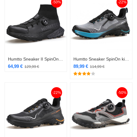
-50%
-22%
Humtto Sneaker II SpinOn kiirkinnitusega jalanõu must 632A-3
Humtto Sneaker SpinOn kiirkinnitusega jalanõu hall
64,99
€
89,99
€
129,99
€
114,99
€
-22%
-50%