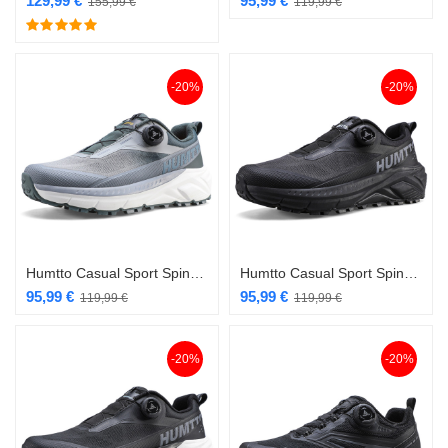
129,99
€
95,99
€
155,99
€
119,99
€
-20%
-20%
Humtto Casual Sport SpinOn kiirkinnitusega jalanõu hall
Humtto Casual Sport SpinOn kiirkinnitusega jalanõu must
95,99
€
95,99
€
119,99
€
119,99
€
-20%
-20%