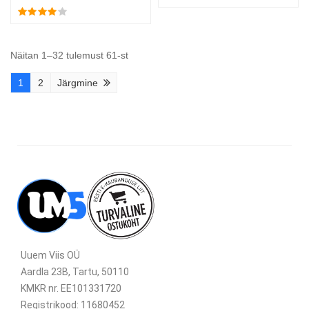
Näitan 1–32 tulemust 61-st
1
2
Järgmine
Uuem Viis OÜ
Aardla 23B, Tartu, 50110
KMKR nr. EE101331720
Registrikood: 11680452