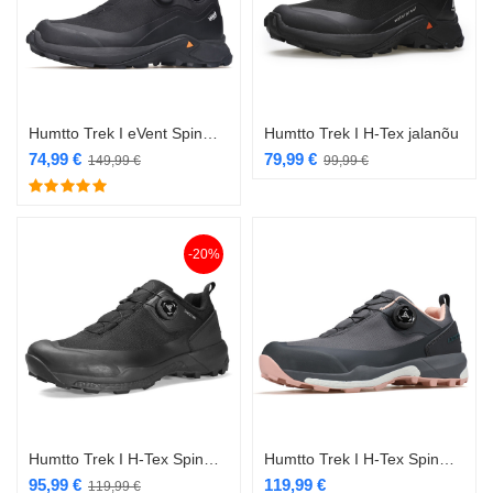
Humtto Trek I eVent SpinOn kiirkinnitusega jalanõu must
Humtto Trek I H-Tex jalanõu
74,99
€
79,99
€
149,99
€
99,99
€
-20%
Humtto Trek I H-Tex SpinOn kiirkinnitusega jalanõu
Humtto Trek I H-Tex SpinOn kiirkinnitusega naiste jalanõu hall/roosa
95,99
€
119,99
€
119,99
€