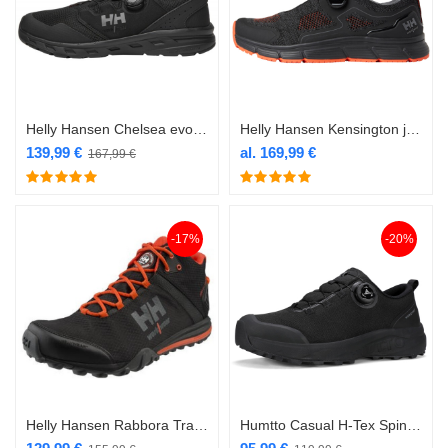
Helly Hansen Chelsea evolution jalatsid SRC BOA
Helly Hansen Kensington jalatsid BOA O1
139,99
€
al.
169,99
€
167,99
€
-17%
-20%
Helly Hansen Rabbora Trail Mid veekindel jalanõu
Humtto Casual H-Tex SpinOn kiirkinnitusega jalanõu must