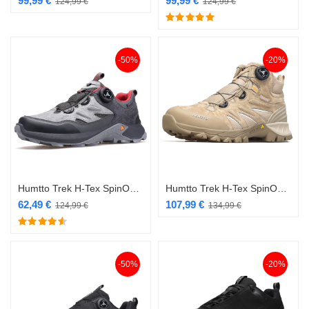
99,99
€
99,99
€
124,99
€
124,99
€
-50%
-20%
Humtto Trek H-Tex SpinOn kiirkinnitusega jalanõu hall/punane
Humtto Trek H-Tex SpinOn kiirkinnitusega saabas beež
62,49
€
107,99
€
124,99
€
134,99
€
-50%
-20%