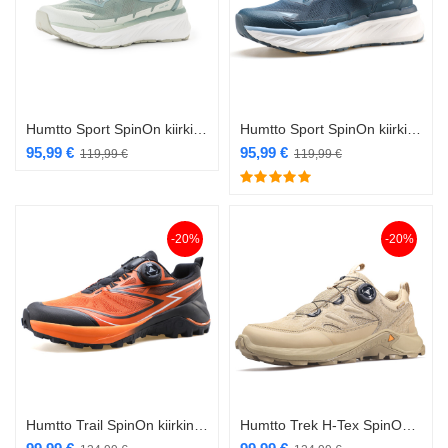
Humtto Sport SpinOn kiirkinnitusega naiste jalanõu oliiv
Humtto Sport SpinOn kiirkinnitusega naiste jalanõu sinine
95,99
€
95,99
€
119,99
€
119,99
€
-20%
-20%
Humtto Trail SpinOn kiirkinnitusega jalanõu oranž
Humtto Trek H-Tex SpinOn kiirkinnitusega jalanõu beež