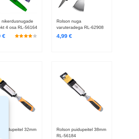
 nikerdusnugade
Rolson nuga
Lisa korvi
Lisa korvi
kt 4 osa RL-56164
varuteradega RL-62908
9
€
4,99
€
 puidupeitel 32mm
Rolson puidupeitel 38mm
Lisa korvi
Lisa korvi
183
RL-56184