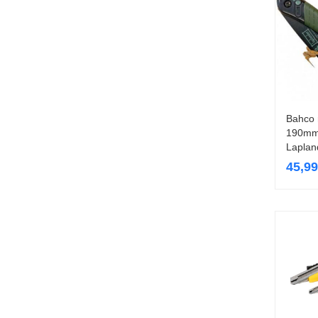
Bahco
190mm
Laplan
45,9