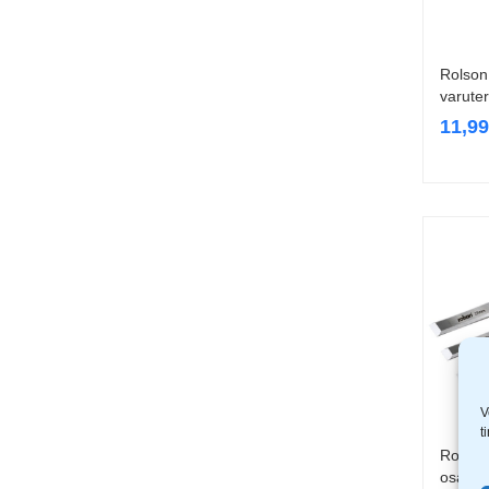
Rolson
varute
11,9
V
t
Rolson 
osa RL