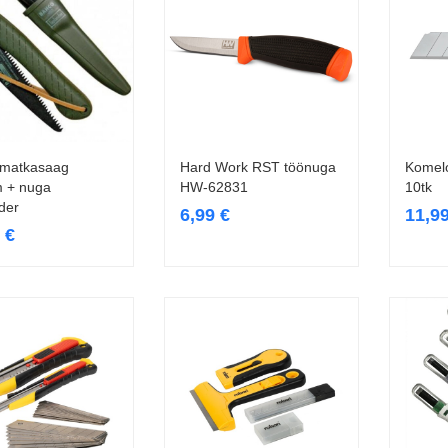
 matkasaag
Hard Work RST töönuga
Komel
Lisa korvi
Lisa korvi
 + nuga
HW-62831
10tk
der
6,99
€
11,9
9
€