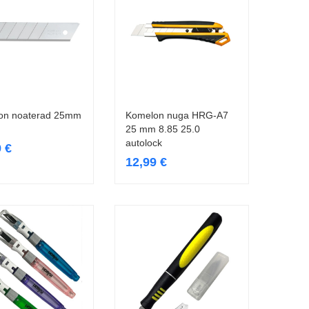
on noaterad 25mm
Komelon nuga HRG-A7
Lisa korvi
Lisa korvi
25 mm 8.85 25.0
autolock
9
€
12,99
€