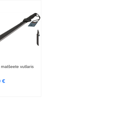
 matšeete vutlaris
Loe edasi
9
€