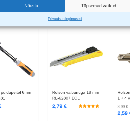
9
€
4,79
€
6,29
Nõustu
Täpsemad valikud
Privaatsustingimused
 puidupeitel 6mm
Rolson vaibanuga 18 mm
Rolso
Lisa korvi
Lisa korvi
181
RL-62807 EOL
1 + 4 
€
2,79
€
3,99
€
2,59