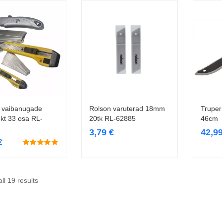
 vaibanugade
Rolson varuterad 18mm
Truper
Lisa korvi
Lisa korvi
kt 33 osa RL-
20tk RL-62885
46cm
3,79
€
42,9
€
ll 19 results