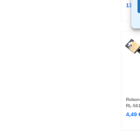
13,9
Rolson
RL-56
4,49