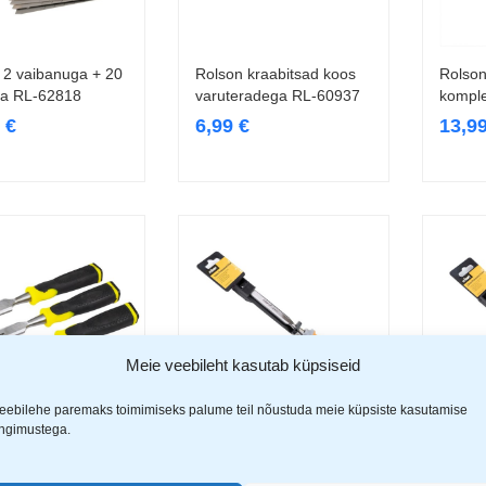
 2 vaibanuga + 20
Rolson kraabitsad koos
Rolson
Lisa korvi
Lisa korvi
ra RL-62818
varuteradega RL-60937
komple
9
€
6,99
€
13,9
Meie veebileht kasutab küpsiseid
eebilehe paremaks toimimiseks palume teil nõustuda meie küpsiste kasutamise
ingimustega.
peitlite komplekt 3
Rolson puidupeitel 12mm
Rolson
Lisa korvi
Lisa korvi
-56105
RL-56182
RL-56