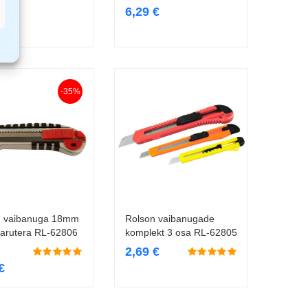
€
6,29
€
-35%
n vaibanuga 18mm
Rolson vaibanugade
Lisa korvi
Lisa korvi
varutera RL-62806
komplekt 3 osa RL-62805
2,69
€
€