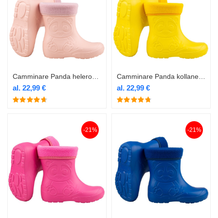
Camminare Panda heleroosad laste termokummikud voodriga
Camminare Panda kollane laste termokummik voodriga
al.
22,99
€
al.
22,99
€
-21%
-21%