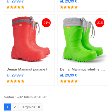
al.
29,99
€
al.
29,99
€
-21%
-21%
Demar Mammut punane termokummik
Demar Mammut roheline termokummik
al.
29,99
€
al.
29,99
€
Näitan 1–32 tulemust 40-st
1
2
Järgmine