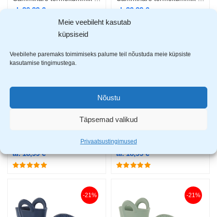
al.
20,99
€
al.
20,99
€
Meie veebileht kasutab
küpsiseid
-21%
-21%
Veebilehe paremaks toimimiseks palume teil nõustuda meie küpsiste
kasutamise tingimustega.
Nõustu
Täpsemad valikud
Privaatsustingimused
Camminare termokummik Splash camel
Camminare termokummik Splash kollane
al.
18,99
€
al.
18,99
€
-21%
-21%