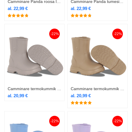
Camminare Panda roosa laste termokummik voodriga
Camminare Panda tumesinine laste termokummik voodriga
al.
22,99
€
al.
22,99
€
-22%
-22%
Camminare termokummik Bear beež
Camminare termokummik Bear camel
al.
20,99
€
al.
20,99
€
-22%
-22%