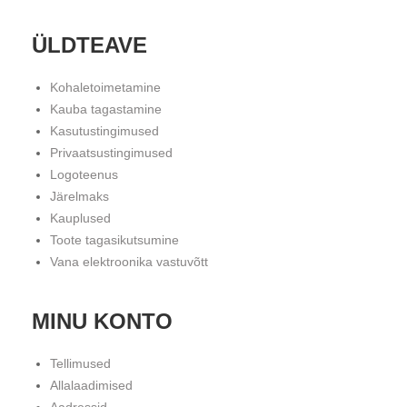
ÜLDTEAVE
Kohaletoimetamine
Kauba tagastamine
Kasutustingimused
Privaatsustingimused
Logoteenus
Järelmaks
Kauplused
Toote tagasikutsumine
Vana elektroonika vastuvõtt
MINU KONTO
Tellimused
Allalaadimised