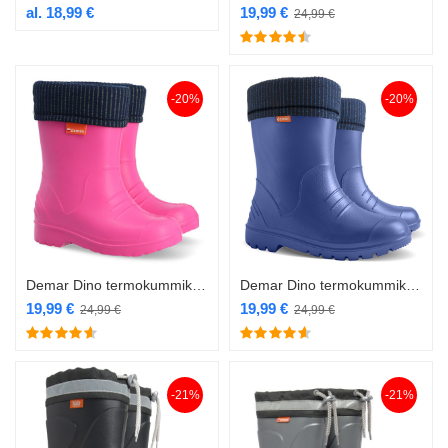
al.
18,99
€
19,99
€
24,99
€
-20%
-20%
Demar Dino termokummik roosa
Demar Dino termokummik sinine
19,99
€
19,99
€
24,99
€
24,99
€
-21%
-21%