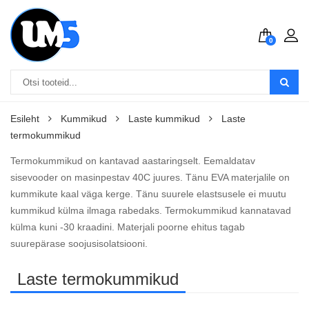
0
Esileht
Kummikud
Laste kummikud
Laste
termokummikud
Termokummikud on kantavad aastaringselt. Eemaldatav
sisevooder on masinpestav 40C juures. Tänu EVA materjalile on
kummikute kaal väga kerge. Tänu suurele elastsusele ei muutu
kummikud külma ilmaga rabedaks. Termokummikud kannatavad
külma kuni -30 kraadini. Materjali poorne ehitus tagab
suurepärase soojusisolatsiooni.
Laste termokummikud