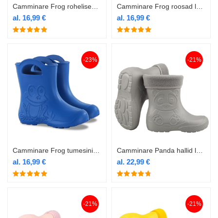
Camminare Frog rohelised laste termokummikud
Camminare Frog roosad laste termokummikud
al.
16,99
€
al.
16,99
€
-23%
-21%
Camminare Frog tumesinised laste termokummikud
Camminare Panda hallid laste termokummikud voodriga
al.
16,99
€
al.
22,99
€
-21%
-21%