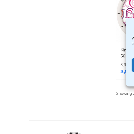
V
t
King Ho
5055 
8,99
€
3,99
Showing a