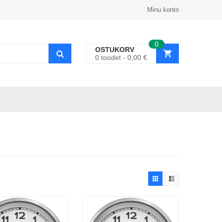
Minu konto
0
OSTUKORV
0
toodet
0,00
€