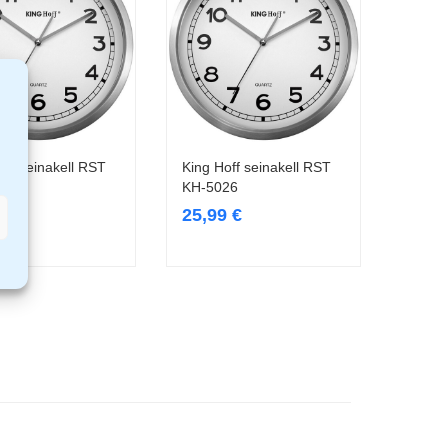
off seinakell RST
King Hoff seinakell RST
Loe edasi
Loe edasi
25
KH-5026
9
€
25,99
€