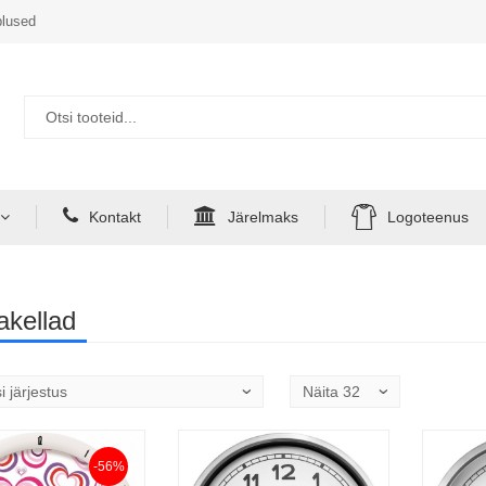
lused
Kontakt
Järelmaks
Logoteenus
akellad
-56%