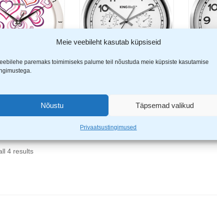
Meie veebileht kasutab küpsiseid
eebilehe paremaks toimimiseks palume teil nõustuda meie küpsiste kasutamise
ingimustega.
ff seinakell KH-
King Hoff seinakell RST
King H
Lisa korvi
Lisa korvi
EOL
(niiskuse+temperatuurim
KH-50
õõdik) KH-5027
17,9
Nõustu
Täpsemad valikud
26,99
€
€
Privaatsustingimused
ll 4 results