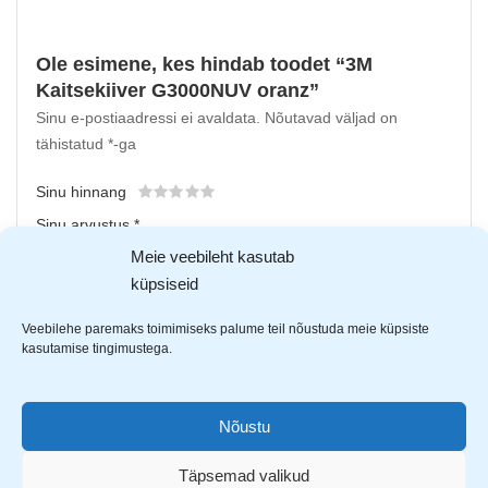
Ole esimene, kes hindab toodet “3M
Kaitsekiiver G3000NUV oranz”
Sinu e-postiaadressi ei avaldata.
Nõutavad väljad on
tähistatud
*
-ga
Sinu hinnang
Sinu arvustus
*
Meie veebileht kasutab
küpsiseid
Veebilehe paremaks toimimiseks palume teil nõustuda meie küpsiste
kasutamise tingimustega.
Nõustu
Upload up to 5 images or videos
Täpsemad valikud