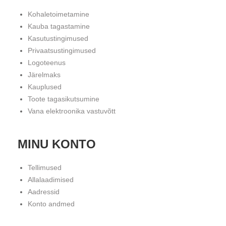
Kohaletoimetamine
Kauba tagastamine
Kasutustingimused
Privaatsustingimused
Logoteenus
Järelmaks
Kauplused
Toote tagasikutsumine
Vana elektroonika vastuvõtt
MINU KONTO
Tellimused
Allalaadimised
Aadressid
Konto andmed