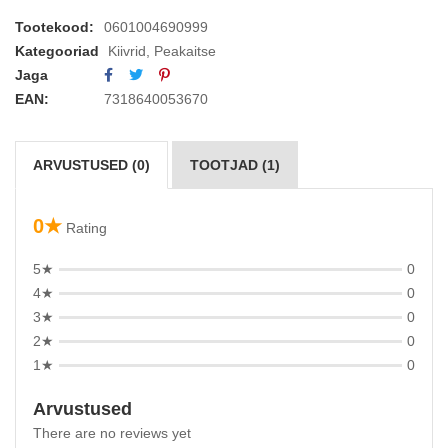
Tootekood:
0601004690999
Kategooriad
Kiivrid
,
Peakaitse
Jaga
EAN:
7318640053670
ARVUSTUSED (0)
TOOTJAD (1)
0★
Rating
5★
0
4★
0
3★
0
2★
0
1★
0
Arvustused
There are no reviews yet