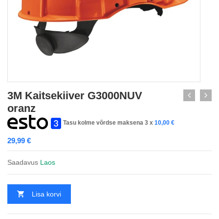
3M Kaitsekiiver G3000NUV
oranz
Tasu kolme võrdse maksena 3 x
10,00
€
29,99
€
Saadavus
Laos
Lisa korvi