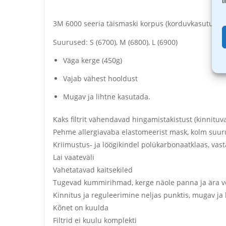
t
3M 6000 seeria täismaski korpus (korduvkasutus)
Suurused: S (6700), M (6800), L (6900)
Väga kerge (450g)
Vajab vähest hooldust
Mugav ja lihtne kasutada.
Kaks filtrit vähendavad hingamistakistust (kinnituv
Pehme allergiavaba elastomeerist mask, kolm suur
Kriimustus- ja löögikindel polükarbonaatklaas, vast
Lai vaateväli
Vahetatavad kaitsekiled
Tugevad kummirihmad, kerge näole panna ja ära v
Kinnitus ja reguleerimine neljas punktis, mugav ja
Kõnet on kuulda
Filtrid ei kuulu komplekti