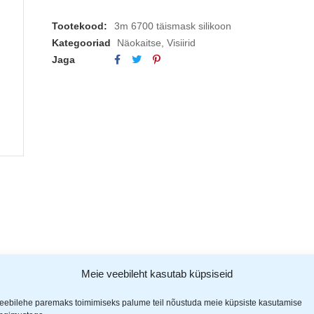
Tootekood:
3m 6700 täismask silikoon
Kategooriad
Näokaitse
,
Visiirid
Jaga
Meie veebileht kasutab küpsiseid
(1)
eebilehe paremaks toimimiseks palume teil nõustuda meie küpsiste kasutamise