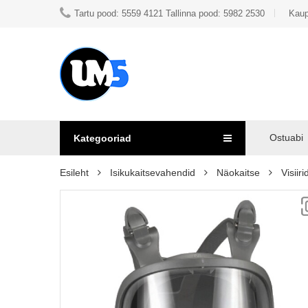
Tartu pood: 5559 4121 Tallinna pood: 5982 2530
Kaup
Ostuabi
Kategooriad
Esileht
Isikukaitsevahendid
Näokaitse
Visiiri