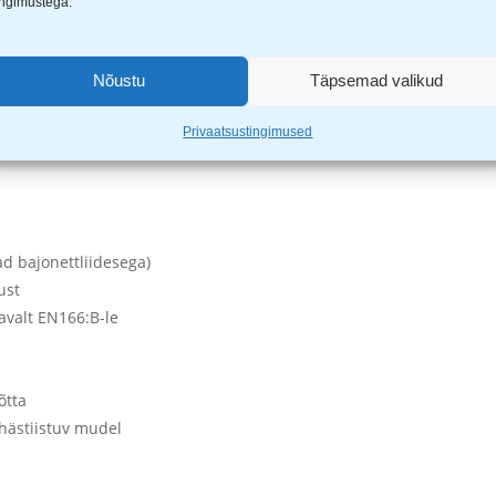
ingimustega.
Nõustu
Täpsemad valikud
Privaatsustingimused
ad bajonettliidesega)
ust
avalt EN166:B-le
õtta
 hästiistuv mudel