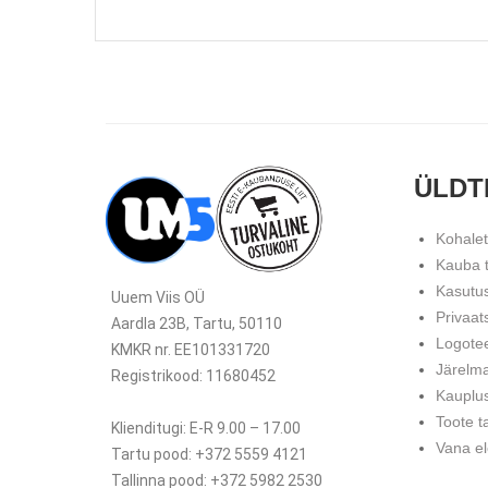
ÜLDT
Kohale
Kauba 
Kasutu
Uuem Viis OÜ
Privaat
Aardla 23B, Tartu, 50110
Logote
KMKR nr. EE101331720
Järelm
Registrikood: 11680452
Kauplu
Toote t
Klienditugi: E-R 9.00 – 17.00
Vana el
Tartu pood: +372 5559 4121
Tallinna pood: +372 5982 2530