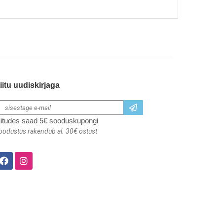
iitu uudiskirjaga
iitudes saad 5€ sooduskupongi
oodustus rakendub al. 30€ ostust