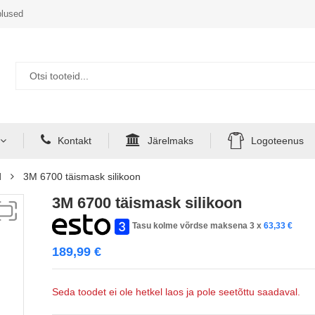
lused
Kontakt
Järelmaks
Logoteenus
d
3M 6700 täismask silikoon
3M 6700 täismask silikoon
Tasu kolme võrdse maksena 3 x
63,33
€
189,99
€
Seda toodet ei ole hetkel laos ja pole seetõttu saadaval.