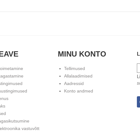
EAVE
MINU KONTO
L
toimetamine
Tellimused
tagastamine
Allalaadimised
L
s
stingimused
Aadressid
sustingimused
Konto andmed
enus
aks
sed
agasikutsumine
ektroonika vastuvõtt