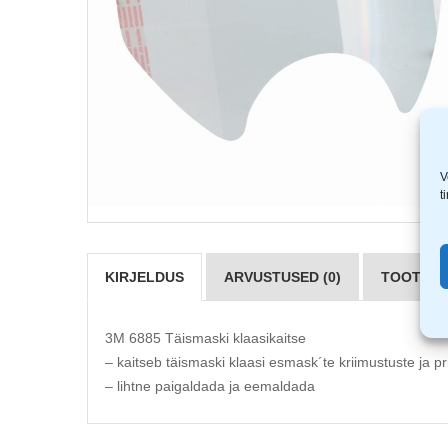
V
t
KIRJELDUS
ARVUSTUSED (0)
TOOTJAD 
3M 6885 Täismaski klaasikaitse
– kaitseb täismaski klaasi esmask´te kriimustuste ja p
– lihtne paigaldada ja eemaldada