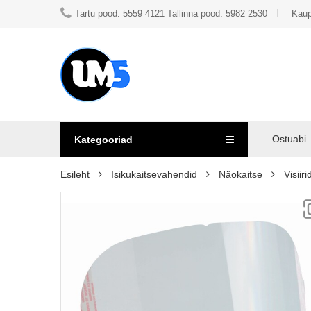
Tartu pood: 5559 4121 Tallinna pood: 5982 2530
Kaup
Ostuabi
Kategooriad
Esileht
Isikukaitsevahendid
Näokaitse
Visiiri