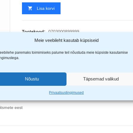
Lisa korvi
Tootekood:
0703000899999
Kategooriad
Näokaitse
,
Visiirid
Meie veebileht kasutab küpsiseid
Jaga
eebilehe paremaks toimimiseks palume teil nõustuda meie küpsiste kasutamise
EAN:
50051131279242
ingimustega.
Nõustu
Täpsemad valikud
(1)
Privaatsustingimused
ritsmete eest