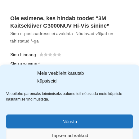
Ole esimene, kes hindab toodet “3M
Kaitsekiiver G3000NUV Hi-Vis sinine”
Sinu e-postiaadressi ei avaldata.
Nõutavad väljad on
tähistatud
*
-ga
Sinu hinnang
Sinu arvustus
*
Meie veebileht kasutab
küpsiseid
Veebilehe paremaks toimimiseks palume teil nõustuda meie küpsiste
kasutamise tingimustega.
Nõustu
Upload up to 5 images or videos
Täpsemad valikud