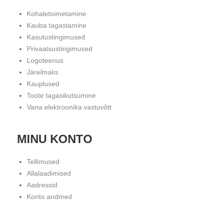
Kohaletoimetamine
Kauba tagastamine
Kasutustingimused
Privaatsustingimused
Logoteenus
Järelmaks
Kauplused
Toote tagasikutsumine
Vana elektroonika vastuvõtt
MINU KONTO
Tellimused
Allalaadimised
Aadressid
Konto andmed