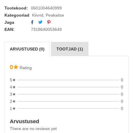
Tootekood:
0601004640999
Kategooriad
Kiivrid
,
Peakaitse
Jaga
EAN:
7318640053649
ARVUSTUSED (0)
TOOTJAD (1)
0★
Rating
5★
0
4★
0
3★
0
2★
0
1★
0
Arvustused
There are no reviews yet