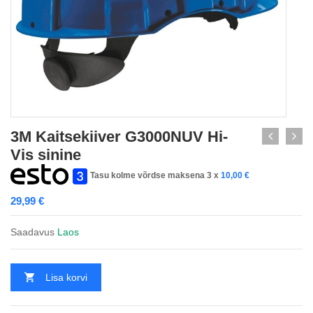
3M Kaitsekiiver G3000NUV Hi-
Vis sinine
Tasu kolme võrdse maksena 3 x
10,00
€
29,99
€
Saadavus
Laos
Lisa korvi