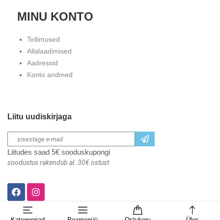
MINU KONTO
Tellimused
Allalaadimised
Aadressid
Konto andmed
Liitu uudiskirjaga
Liitudes saad 5€ sooduskupongi
soodustus rakendub al. 30€ ostust
Kategooriad
Peamenüü
Ostukorv
Üles