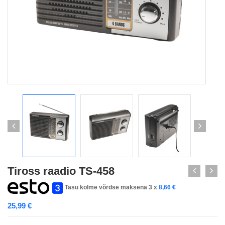
Tiross raadio TS-458
Tasu kolme võrdse maksena 3 x
8,66
€
25,99
€