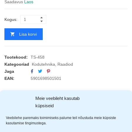
Saadavus
Laos
Kogus:
Lisa korvi
Tootekood:
TS-458
Kategooriad
Kodutehnika
,
Raadiod
Jaga
EAN:
5901698501501
KIRJELDUS
ARVUSTUSED (0)
TOOTJAD (1)
Meie veebileht kasutab
küpsiseid
Tiross
raadio
Veebilehe paremaks toimimiseks palume teil nõustuda meie küpsiste
kasutamise tingimustega.
FM/AM/SW1-2