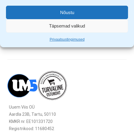
AC/DC
2x R20 patareid (pakendiga kaasas)
Nõustu
teleskoopiline antenn
kõrvaklapi pesa
Täpsemad valikud
Privaatsustingimused
Uuem Viis OÜ
Aardla 23B, Tartu, 50110
KMKR nr. EE101331720
Registrikood: 11680452