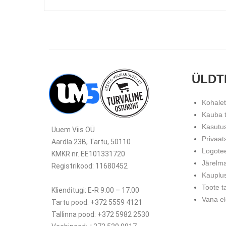
ÜLDT
Kohale
Kauba 
Kasutu
Uuem Viis OÜ
Privaat
Aardla 23B, Tartu, 50110
Logote
KMKR nr. EE101331720
Järelm
Registrikood: 11680452
Kauplu
Toote t
Klienditugi: E-R 9.00 – 17.00
Vana el
Tartu pood: +372 5559 4121
Tallinna pood: +372 5982 2530