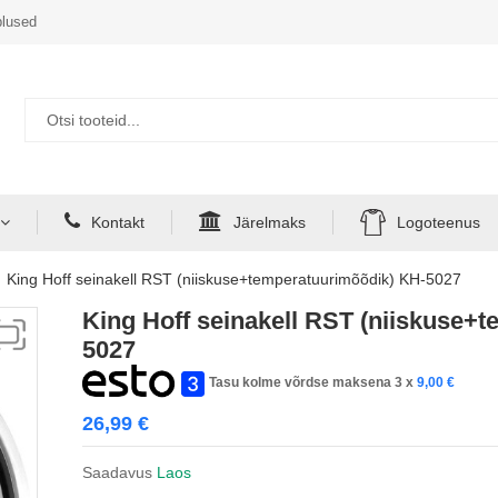
lused
Kontakt
Järelmaks
Logoteenus
King Hoff seinakell RST (niiskuse+temperatuurimõõdik) KH-5027
King Hoff seinakell RST (niiskuse+
5027
Tasu kolme võrdse maksena 3 x
9,00
€
26,99
€
Saadavus
Laos