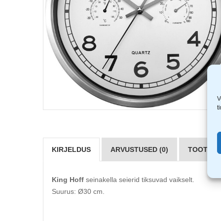
V
t
KIRJELDUS
ARVUSTUSED (0)
TOOTJAD 
King Hoff
seinakella seierid tiksuvad vaikselt.
Suurus: Ø30 cm.