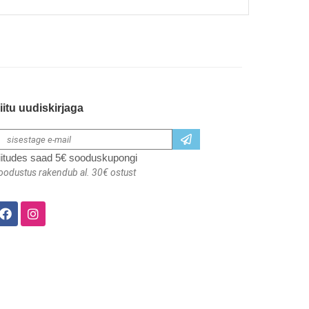
iitu uudiskirjaga
iitudes saad 5€ sooduskupongi
oodustus rakendub al. 30€ ostust