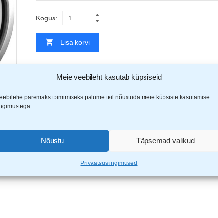
Kogus:
Lisa korvi
Meie veebileht kasutab küpsiseid
Tootekood:
KH-5027
Kategooriad
Kodutehnika
,
Seinakellad
eebilehe paremaks toimimiseks palume teil nõustuda meie küpsiste kasutamise
Jaga
ingimustega.
EAN:
5908287250277
Nõustu
Täpsemad valikud
(1)
Privaatsustingimused