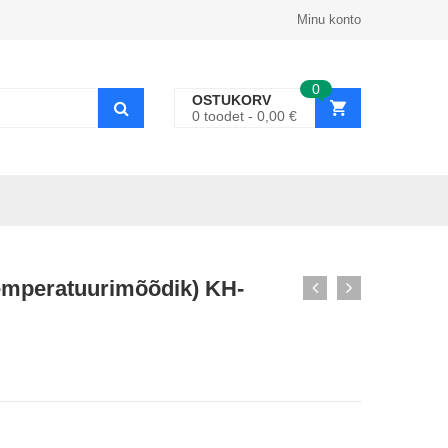
Minu konto
0
OSTUKORV
0
toodet
0,00
€
temperatuurimõõdik) KH-