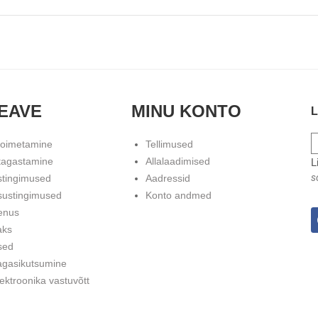
EAVE
MINU KONTO
L
toimetamine
Tellimused
tagastamine
Allalaadimised
L
s
stingimused
Aadressid
sustingimused
Konto andmed
enus
aks
sed
agasikutsumine
ektroonika vastuvõtt