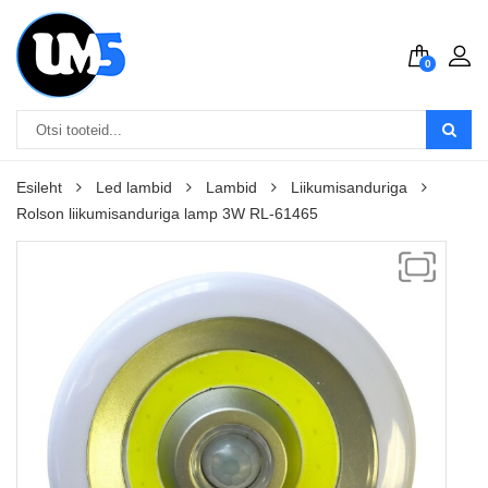
0
Esileht
Led lambid
Lambid
Liikumisanduriga
Rolson liikumisanduriga lamp 3W RL-61465