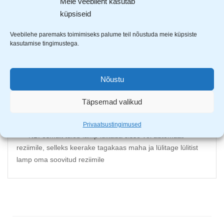
Meie veebileht kasutab
Valgustugevus 190 luumenit
küpsiseid
Sensor töötab 90° nurga all
Töötamise raadius 3m
Veebilehe paremaks toimimiseks palume teil nõustuda meie küpsiste
Funktsioonid: sisselülitatud/automaatne/väljalülitatud
kasutamise tingimustega.
Peale anduri mõjualast eemaldumist töötab lamp veel
20-25 sekundit
Valgus: valge 6500K
Nõustu
Mõõdud: 80x80x30mm
Täpsemad valikud
Riputuskonks, paigalduseks kruvide augud
Varustatud 3AA patareiga
Privaatsustingimused
NB! esmalt tuleb lamp lülitada sisse või automaat
reziimile, selleks keerake tagakaas maha ja lülitage lülitist
lamp oma soovitud reziimile