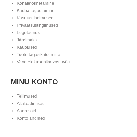
Kohaletoimetamine
Kauba tagastamine
Kasutustingimused
Privaatsustingimused
Logoteenus
Järelmaks
Kauplused
Toote tagasikutsumine
Vana elektroonika vastuvõtt
MINU KONTO
Tellimused
Allalaadimised
Aadressid
Konto andmed