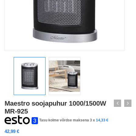
Maestro soojapuhur 1000/1500W
MR-925
Tasu kolme võrdse maksena 3 x
14,33
€
42,99
€