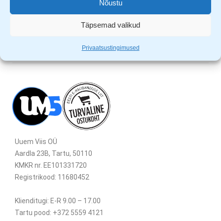
Nõustu
220-240V, ~50Hz
Täpsemad valikud
Privaatsustingimused
Uuem Viis OÜ
Aardla 23B, Tartu, 50110
KMKR nr. EE101331720
Registrikood: 11680452
Klienditugi: E-R 9.00 – 17.00
Tartu pood: +372 5559 4121