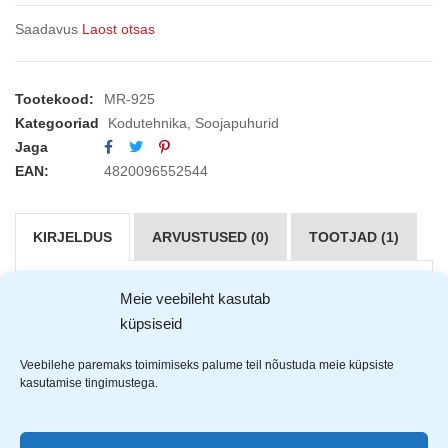
Saadavus
Laost otsas
Tootekood:
MR-925
Kategooriad
Kodutehnika
,
Soojapuhurid
Jaga
EAN:
4820096552544
KIRJELDUS
ARVUSTUSED (0)
TOOTJAD (1)
Meie veebileht kasutab
Maestro
soojapuhur
küpsiseid
Keraamiline soojuselement
Veebilehe paremaks toimimiseks palume teil nõustuda meie küpsiste
2 võimsus astet soojustamisel: 1000/1500W
kasutamise tingimustega.
Ümber kukkumis kaitse
Ülekuumenemise kaitse
Puhur keerleb vasakule ja paremale