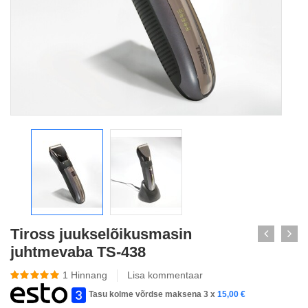
Tiross juukselõikusmasin
juhtmevaba TS-438
1
Hinnang
Lisa kommentaar
Tasu kolme võrdse maksena 3 x
15,00
€