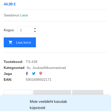
44,99
€
Saadavus
Laos
Kogus:
Lisa korvi
Tootekood:
TS-438
Kategooriad
Ilu
,
Juukselõikusmasinad
Jaga
EAN:
5901698502171
KIRJELDUS
ARVUSTUSED (1)
TOOTJAD (1)
Meie veebileht kasutab
küpsiseid