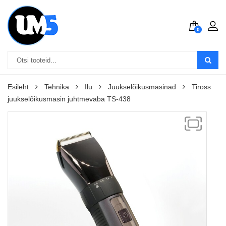
0
Esileht
Tehnika
Ilu
Juukselõikusmasinad
Tiross
juukselõikusmasin juhtmevaba TS-438