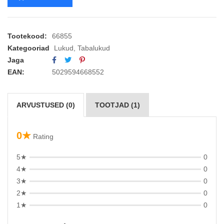
Tootekood:
66855
Kategooriad
Lukud
,
Tabalukud
Jaga
EAN:
5029594668552
ARVUSTUSED (0)
TOOTJAD (1)
0★
Rating
5★
0
4★
0
3★
0
2★
0
1★
0