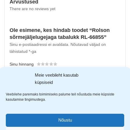
Arvustused
There are no reviews yet
Ole esimene, kes hindab toodet “Rolson
sõrmejäljelugejaga tabalukk RL-66855”
Sinu e-postiaadressi ei avaldata.
Nõutavad väljad on
tähistatud
*
-ga
Sinu hinnang
Sinu arvustus
*
Meie veebileht kasutab
küpsiseid
Veebilehe paremaks toimimiseks palume teil nõustuda meie küpsiste
kasutamise tingimustega.
Nõustu