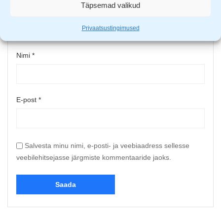
Täpsemad valikud
Upload up to 5 images or videos
Privaatsustingimused
Nimi
*
E-post
*
Salvesta minu nimi, e-posti- ja veebiaadress sellesse
veebilehitsejasse järgmiste kommentaaride jaoks.