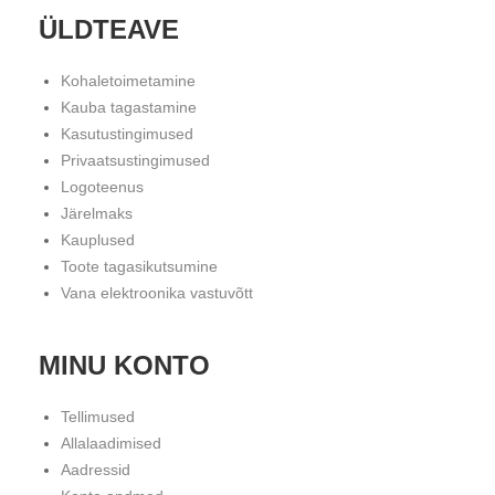
ÜLDTEAVE
Kohaletoimetamine
Kauba tagastamine
Kasutustingimused
Privaatsustingimused
Logoteenus
Järelmaks
Kauplused
Toote tagasikutsumine
Vana elektroonika vastuvõtt
MINU KONTO
Tellimused
Allalaadimised
Aadressid