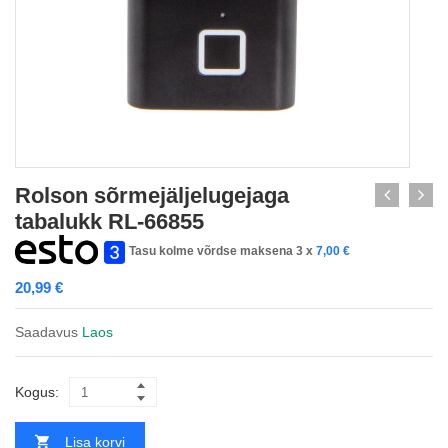
Rolson sõrmejäljelugejaga
tabalukk RL-66855
Tasu kolme võrdse maksena 3 x
7,00
€
20,99
€
Saadavus
Laos
Kogus:
Lisa korvi