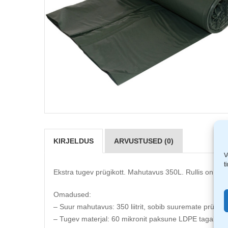
KIRJELDUS
ARVUSTUSED (0)
V
t
Ekstra tugev prügikott. Mahutavus 350L. Rullis on 5 
Omadused:
– Suur mahutavus: 350 liitrit, sobib suuremate prügiko
– Tugev materjal: 60 mikronit paksune LDPE tagab va