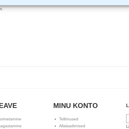
sutamist ja hoiustamist.
s.
EAVE
MINU KONTO
L
toimetamine
Tellimused
tagastamine
Allalaadimised
L