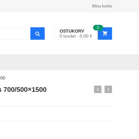
Minu konto
0
OSTUKORV
0
toodet
0,00
€
500
is 700/500×1500