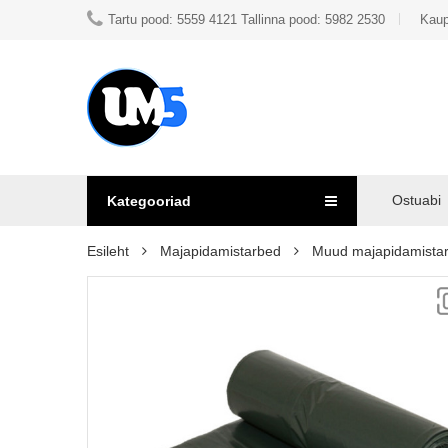
Tartu pood: 5559 4121 Tallinna pood: 5982 2530
Kaup
Ostuabi
Kategooriad
Esileht
Majapidamistarbed
Muud majapidamista