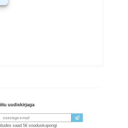
iitu uudiskirjaga
iitudes saad 5€ sooduskupongi