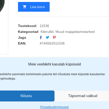
Lisa korvi
Tootekood:
11536
Kategooriad
Kilerullid
,
Muud majapidamistarbed
Jaga
EAN:
4744562011536
Meie veebileht kasutab küpsiseid
eebilehe paremaks toimimiseks palume teil nõustuda meie küpsiste kasutamise
ingimustega.
kilekotti. Mõõdud 700/500×1500 mm.
Nõustu
Täpsemad valikud
guste jaoks.
stupidavuse ja rebenemiskindluse.
Privaatsustingimused