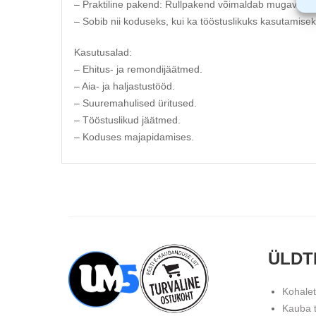
– Praktiline pakend: Rullpakend võimaldab mugavat ka
– Sobib nii koduseks, kui ka tööstuslikuks kasutamisek
Kasutusalad:
– Ehitus- ja remondijäätmed.
– Aia- ja haljastustööd.
– Suuremahulised üritused.
– Tööstuslikud jäätmed.
– Koduses majapidamises.
ÜLDT
Kohale
Kauba 