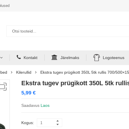
lused
Kontakt
Järelmaks
Logoteenus
rbed
Kilerullid
Ekstra tugev prügikott 350L 5tk rullis 700/500×1
Ekstra tugev prügikott 350L 5tk rull
5,99
€
Saadavus
Laos
Kogus: