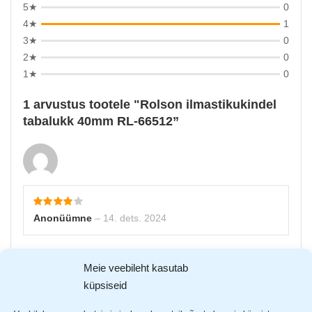
5★
0
4★
1
3★
0
2★
0
1★
0
1 arvustus tootele
Rolson ilmastikukindel
tabalukk 40mm RL-66512
Anonüümne
–
14. dets. 2024
Lisa arvustus
Meie veebileht kasutab
Sinu e-postiaadressi ei avaldata.
Nõutavad väljad on
küpsiseid
tähistatud
*
-ga