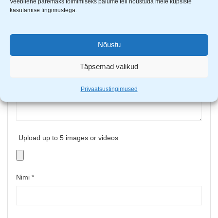
Veebilehe paremaks toimimiseks palume teil nõustuda meie küpsiste
kasutamise tingimustega.
Sinu hinnang
Sinu arvustus
*
Nõustu
Täpsemad valikud
Privaatsustingimused
Upload up to 5 images or videos
Nimi
*