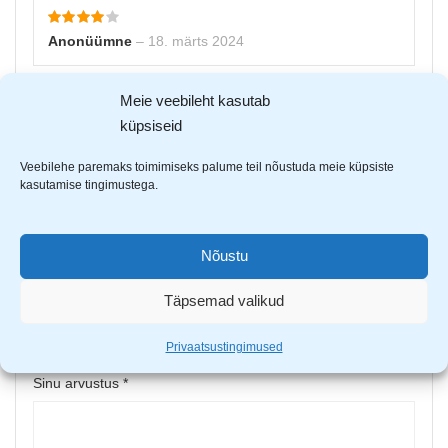
Anonüümne
–
18. märts 2024
Meie veebileht kasutab
küpsiseid
Veebilehe paremaks toimimiseks palume teil nõustuda meie küpsiste
kasutamise tingimustega.
Andrus R.
–
28. märts 2024
Nõustu
Lisa arvustus
Sinu e-postiaadressi ei avaldata.
Nõutavad väljad on
Täpsemad valikud
tähistatud
*
-ga
Privaatsustingimused
Sinu hinnang
Sinu arvustus
*