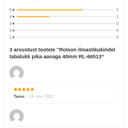
5★
2
4★
1
3★
0
2★
0
1★
0
3 arvustust tootele
Rolson ilmastikukindel
tabalukk pika aasaga 40mm RL-66513
Tarvo
–
19. nov. 2022