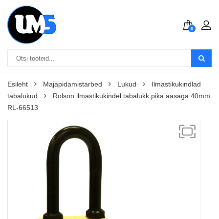
0
Esileht
Majapidamistarbed
Lukud
Ilmastikukindlad
tabalukud
Rolson ilmastikukindel tabalukk pika aasaga 40mm
RL-66513