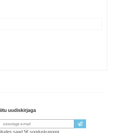
iitu uudiskirjaga
iitudes saad 5€ sooduskupongi