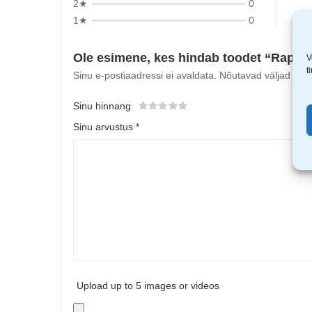
2★
0
1★
0
Ole esimene, kes hindab toodet “Rapid
V
t
Sinu e-postiaadressi ei avaldata.
Nõutavad väljad on t
Sinu hinnang
Sinu arvustus
*
Upload up to 5 images or videos