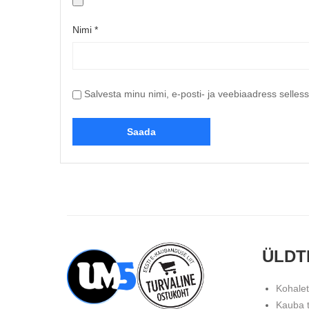
Nimi
*
Salvesta minu nimi, e-posti- ja veebiaadress selles
ÜLDT
Kohale
Kauba 