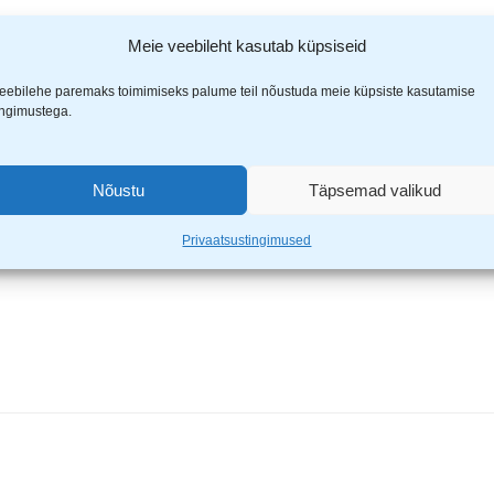
Meie veebileht kasutab küpsiseid
 klambrid 53/14 14mm 2500 tk”
eebilehe paremaks toimimiseks palume teil nõustuda meie küpsiste kasutamise
ingimustega.
ähistatud
*
-ga
Nõustu
Täpsemad valikud
Privaatsustingimused