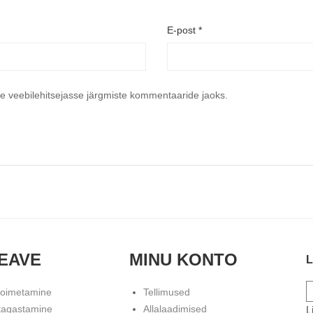
E-post
*
se veebilehitsejasse järgmiste kommentaaride jaoks.
EAVE
MINU KONTO
L
toimetamine
Tellimused
tagastamine
Allalaadimised
L