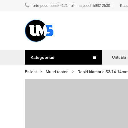
Tartu pood: 5559 4121 Tallinna pood: 5982 2530
Kaup
Ostuabi
Kategooriad
Esileht
Muud tooted
Rapid klambrid 53/14 14mm