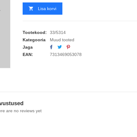
Lisa korvi
Tootekood:
33/5314
Kategooria
Muud tooted
Jaga
EAN:
7313469053078
vustused
re are no reviews yet