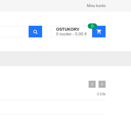
Minu konto
0
OSTUKORV
0
toodet
0,00
€
0 €/tk