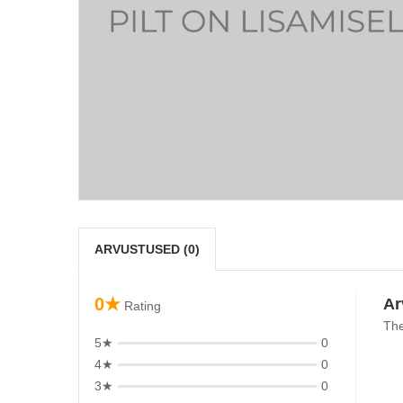
ARVUSTUSED (0)
0★
Ar
Rating
The
5★
0
4★
0
3★
0