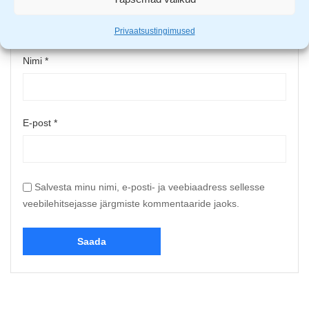
Upload up to 5 images or videos
Privaatsustingimused
Nimi
*
E-post
*
Salvesta minu nimi, e-posti- ja veebiaadress sellesse
veebilehitsejasse järgmiste kommentaaride jaoks.