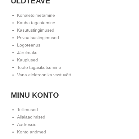
ÜLDTEAVE
Kohaletoimetamine
Kauba tagastamine
Kasutustingimused
Privaatsustingimused
Logoteenus
Järelmaks
Kauplused
Toote tagasikutsumine
Vana elektroonika vastuvõtt
MINU KONTO
Tellimused
Allalaadimised
Aadressid
Konto andmed