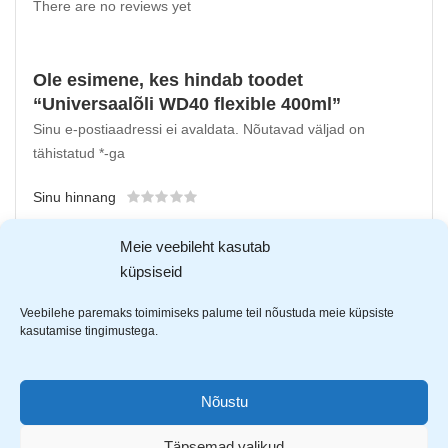
There are no reviews yet
Ole esimene, kes hindab toodet
“Universaalõli WD40 flexible 400ml”
Sinu e-postiaadressi ei avaldata.
Nõutavad väljad on
tähistatud
*
-ga
Sinu hinnang
Sinu arvustus
*
Meie veebileht kasutab
küpsiseid
Veebilehe paremaks toimimiseks palume teil nõustuda meie küpsiste
kasutamise tingimustega.
Nõustu
Täpsemad valikud