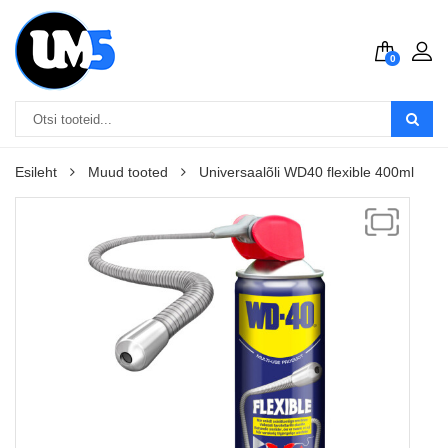
0
Esileht
Muud tooted
Universaalõli WD40 flexible 400ml