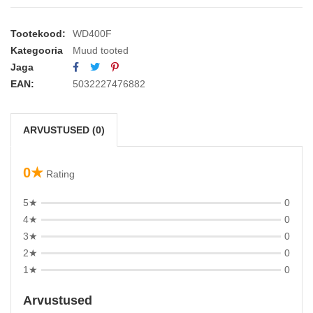
Tootekood:
WD400F
Kategooria
Muud tooted
Jaga
EAN:
5032227476882
ARVUSTUSED (0)
0★
Rating
5★
0
4★
0
3★
0
2★
0
1★
0
Arvustused