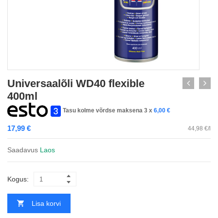
Universaalõli WD40 flexible
400ml
Tasu kolme võrdse maksena 3 x
6,00
€
17,99
€
44,98 €/l
Saadavus
Laos
Kogus:
Lisa korvi