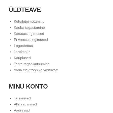
ÜLDTEAVE
Kohaletoimetamine
Kauba tagastamine
Kasutustingimused
Privaatsustingimused
Logoteenus
Järelmaks
Kauplused
Toote tagasikutsumine
Vana elektroonika vastuvõtt
MINU KONTO
Tellimused
Allalaadimised
Aadressid