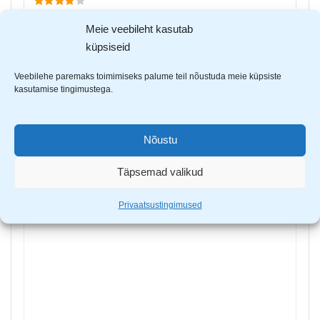
Tarmo Kõll
–
22. jaan 2024
Meie veebileht kasutab
Peened otsad pole kõige tugevamad – ei talu
küpsiseid
robustsemat kasutust. Hind vs kvaliteet ok.
Veebilehe paremaks toimimiseks palume teil nõustuda meie küpsiste
kasutamise tingimustega.
Lisa arvustus
Sinu e-postiaadressi ei avaldata.
Nõutavad väljad on
tähistatud
*
-ga
Nõustu
Sinu hinnang
Täpsemad valikud
Sinu arvustus
*
Privaatsustingimused