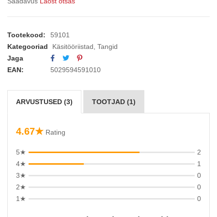
Saadavus
Laost otsas
Tootekood:
59101
Kategooriad
Käsitööriistad
,
Tangid
Jaga
EAN:
5029594591010
ARVUSTUSED (3)
TOOTJAD (1)
4.67★
Rating
5★
2
4★
1
3★
0
2★
0
1★
0