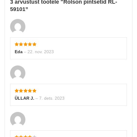
3 arvustust tootele
Rolson pintsetid RL-
59101
Eda
–
22. nov. 2023
ÜLLAR J.
–
7. dets. 2023