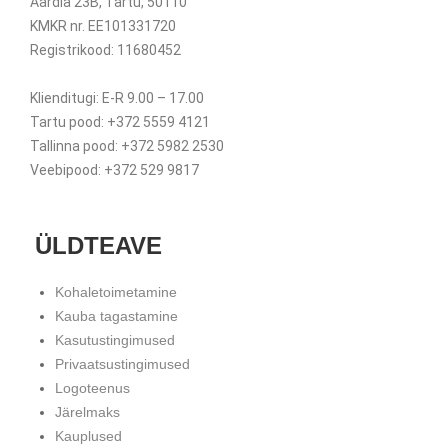
Aardla 23B, Tartu, 50110
KMKR nr. EE101331720
Registrikood: 11680452
Klienditugi: E-R 9.00 – 17.00
Tartu pood: +372 5559 4121
Tallinna pood: +372 5982 2530
Veebipood: +372 529 9817
ÜLDTEAVE
Kohaletoimetamine
Kauba tagastamine
Kasutustingimused
Privaatsustingimused
Logoteenus
Järelmaks
Kauplused