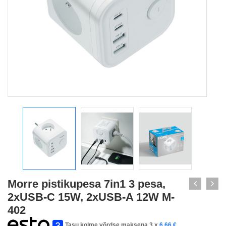
Morre pistikupesa 7in1 3 pesa,
2xUSB-C 15W, 2xUSB-A 12W M-
402
Tasu kolme võrdse maksena 3 x
6,66
€