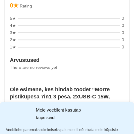
0★
Rating
5★
0
4★
0
3★
0
2★
0
1★
0
Arvustused
There are no reviews yet
Ole esimene, kes hindab toodet “Morre
pistikupesa 7in1 3 pesa, 2xUSB-C 15W,
2xUSB-A 12W M-402”
Meie veebileht kasutab
Sinu e-postiaadressi ei avaldata.
Nõutavad väljad on
küpsiseid
tähistatud
*
-ga
Veebilehe paremaks toimimiseks palume teil nõustuda meie küpsiste
Sinu hinnang