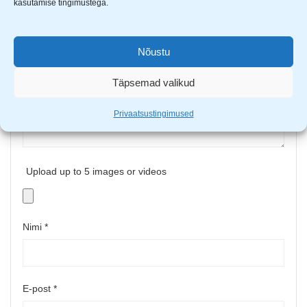
kasutamise tingimustega.
Sinu arvustus
*
Nõustu
Täpsemad valikud
Privaatsustingimused
Upload up to 5 images or videos
Nimi
*
E-post
*