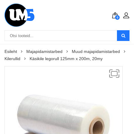
0
Esileht
Majapidamistarbed
Muud majapidamistarbed
Kilerullid
Käsikile legorull 125mm x 200m, 20my