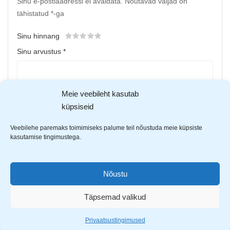
Sinu e-postiaadressi ei avaldata.
Nõutavad väljad on
tähistatud
*
-ga
Sinu hinnang
Sinu arvustus
*
Meie veebileht kasutab
küpsiseid
Veebilehe paremaks toimimiseks palume teil nõustuda meie küpsiste
kasutamise tingimustega.
Upload up to 5 images or videos
Nõustu
Täpsemad valikud
Nimi
*
Privaatsustingimused