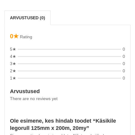
ARVUSTUSED (0)
0★
Rating
5★
0
4★
0
3★
0
2★
0
1★
0
Arvustused
There are no reviews yet
Ole esimene, kes hindab toodet “Käsikile
legorull 125mm x 200m, 20my”