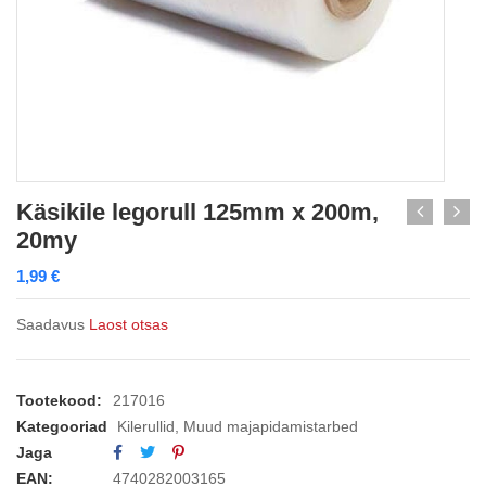
Käsikile legorull 125mm x 200m,
20my
1,99
€
Saadavus
Laost otsas
Tootekood:
217016
Kategooriad
Kilerullid
,
Muud majapidamistarbed
Jaga
EAN:
4740282003165