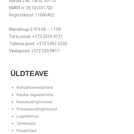
Aardla 23B, Tartu, 50110
KMKR nr. EE101331720
Registrikood: 11680452
Klienditugi: E-R 9.00 – 17.00
Tartu pood: +372 5559 4121
Tallinna pood: +372 5982 2530
Veebipood: +372 529 9817
ÜLDTEAVE
Kohaletoimetamine
Kauba tagastamine
Kasutustingimused
Privaatsustingimused
Logoteenus
Järelmaks
Kauplused