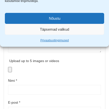
kasutamise tingimustega.
Sinu arvustus
*
Nõustu
Täpsemad valikud
Privaatsustingimused
Upload up to 5 images or videos
Nimi
*
E-post
*