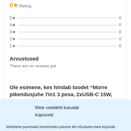
0★
Rating
5★
0
4★
0
3★
0
2★
0
1★
0
Arvustused
There are no reviews yet
Ole esimene, kes hindab toodet “Morre
pikendusjuhe 7in1 3 pesa, 2xUSB-C 15W,
2xUSB-A 12W 1,5m M-403”
Meie veebileht kasutab
Sinu e-postiaadressi ei avaldata.
Nõutavad väljad on
küpsiseid
tähistatud
*
-ga
Veebilehe paremaks toimimiseks palume teil nõustuda meie küpsiste
Sinu hinnang