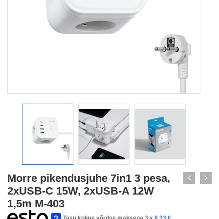
Morre pikendusjuhe 7in1 3 pesa,
2xUSB-C 15W, 2xUSB-A 12W
1,5m M-403
Tasu kolme võrdse maksena 3 x
8,33
€