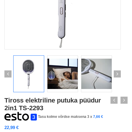
Tiross elektriline putuka püüdur
2in1 TS-2293
Tasu kolme võrdse maksena 3 x
7,66
€
22,99
€