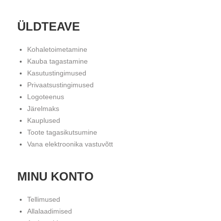
ÜLDTEAVE
Kohaletoimetamine
Kauba tagastamine
Kasutustingimused
Privaatsustingimused
Logoteenus
Järelmaks
Kauplused
Toote tagasikutsumine
Vana elektroonika vastuvõtt
MINU KONTO
Tellimused
Allalaadimised