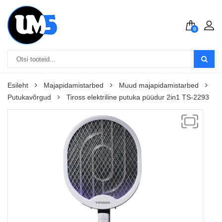
0
Esileht
Majapidamistarbed
Muud majapidamistarbed
Putukavõrgud
Tiross elektriline putuka püüdur 2in1 TS-2293