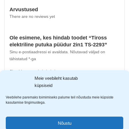
Arvustused
There are no reviews yet
Ole esimene, kes hindab toodet “Tiross
elektriline putuka püüdur 2in1 TS-2293”
Sinu e-postiaadressi ei avaldata.
Nõutavad väljad on
tähistatud
*
-ga
Sinu hinnang
Meie veebileht kasutab
Sinu arvustus
*
küpsiseid
Veebilehe paremaks toimimiseks palume teil nõustuda meie küpsiste
kasutamise tingimustega.
Nõustu