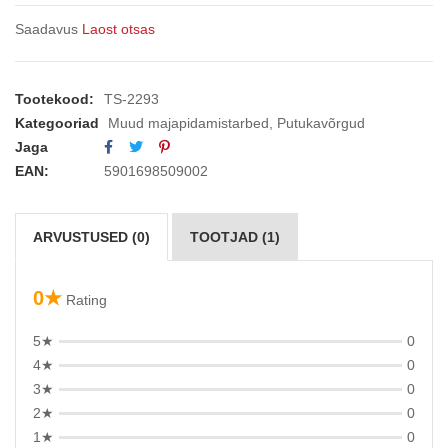
Saadavus
Laost otsas
Tootekood:
TS-2293
Kategooriad
Muud majapidamistarbed
,
Putukavõrgud
Jaga
EAN:
5901698509002
ARVUSTUSED (0)
TOOTJAD (1)
0★
Rating
5★
0
4★
0
3★
0
2★
0
1★
0