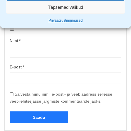
Täpsemad valikud
Upload up to 5 images or videos
Privaatsustingimused
Nimi
*
E-post
*
Salvesta minu nimi, e-posti- ja veebiaadress sellesse
veebilehitsejasse järgmiste kommentaaride jaoks.