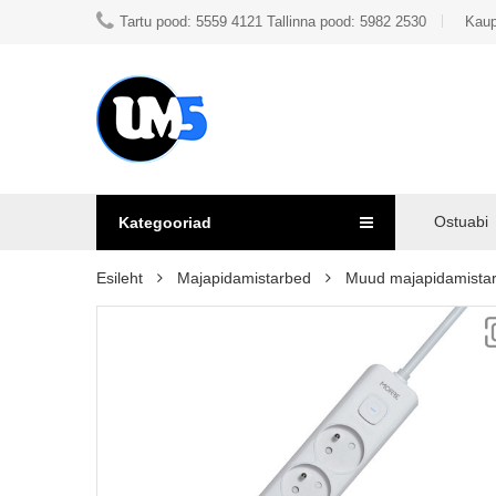
Tartu pood: 5559 4121 Tallinna pood: 5982 2530
Kaup
Ostuabi
Kategooriad
Esileht
Majapidamistarbed
Muud majapidamista