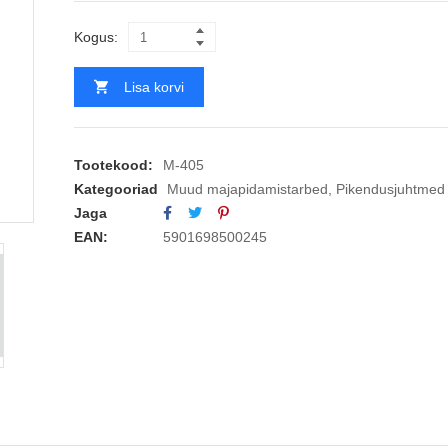
Kogus:
Lisa korvi
Tootekood:
M-405
Kategooriad
Muud majapidamistarbed
,
Pikendusjuhtmed
Jaga
EAN:
5901698500245