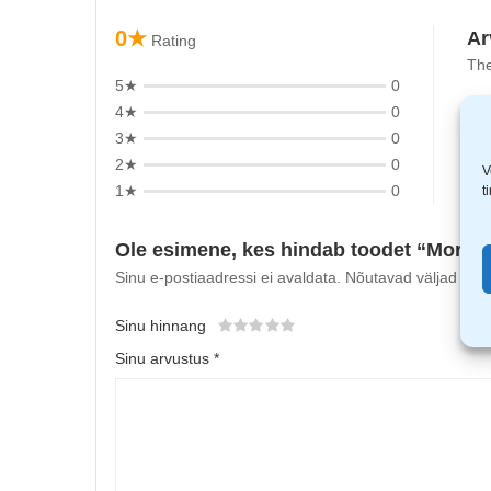
0★
Ar
Rating
The
5★
0
4★
0
3★
0
2★
0
V
1★
0
t
Ole esimene, kes hindab toodet “Morre
Sinu e-postiaadressi ei avaldata.
Nõutavad väljad on t
Sinu hinnang
Sinu arvustus
*