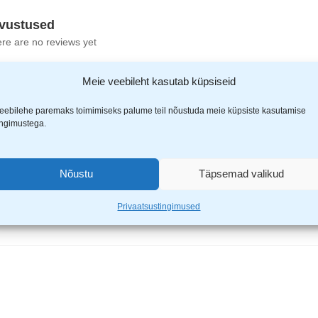
vustused
re are no reviews yet
Meie veebileht kasutab küpsiseid
eebilehe paremaks toimimiseks palume teil nõustuda meie küpsiste kasutamise
ingimustega.
 pikendusjuhe 6in1 3 pesa, 2xUSB-C 15W, USB-A 12
Nõustu
Täpsemad valikud
ähistatud
*
-ga
Privaatsustingimused