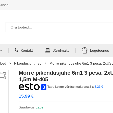
lused
Kontakt
Järelmaks
Logoteenus
rbed
Pikendusjuhtmed
Morre pikendusjuhe 6in1 3 pesa, 2xU
Morre pikendusjuhe 6in1 3 pesa, 
1,5m M-405
Tasu kolme võrdse maksena 3 x
5,33
€
15,99
€
Saadavus
Laos