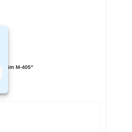
W 1,5m M-405”