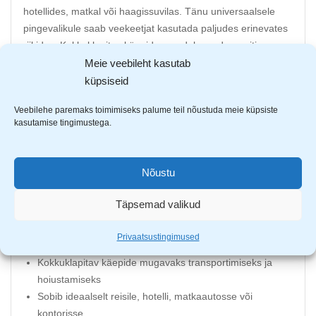
hotellides, matkal või haagissuvilas. Tänu universaalsele
pingevalikule saab veekeetjat kasutada paljudes erinevates
riikides. Kokkuklapitav käepide muudab seadme eriti
mugavaks hoiustamiseks ja transportimiseks, samas kui
Meie veebileht kasutab
roostevabast terasest küttekeha tagab kiire ja tõhusa vee
küpsiseid
keetmise.
Veebilehe paremaks toimimiseks palume teil nõustuda meie küpsiste
kasutamise tingimustega.
Mahutavus: 0,8 l
Toide: 110–240 V ~ 50 Hz
Võimsus: 600 W
Nõustu
Universaalne pingelüliti (Voltage Adaptation Switch)
kasutamiseks erinevates riikides
Täpsemad valikud
Kaasaegne ja kompaktne disain
Roostevabast terasest küttekeha
Privaatsustingimused
Ülekuumenemiskaitse
Kokkuklapitav käepide mugavaks transportimiseks ja
hoiustamiseks
Sobib ideaalselt reisile, hotelli, matkaautosse või
kontorisse