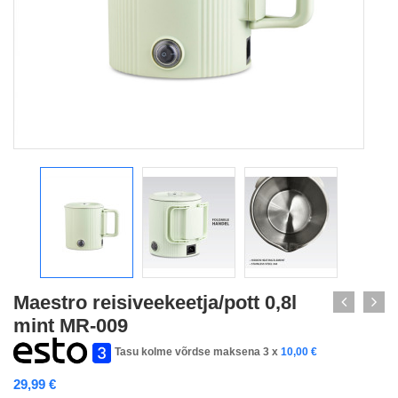
Maestro reisiveekeetja/pott 0,8l
mint MR-009
Tasu kolme võrdse maksena 3 x
10,00
€
29,99
€