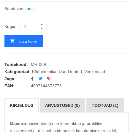
Saadavus
Laos
Kogus:
Lisa korvi
Tootekood:
MR-009
Kategooriad
Köögitehnika
,
Uued tooted
,
Veekeetjad
Jaga
EAN:
4897144673773
KIRJELDUS
ARVUSTUSED (0)
TOOTJAD (1)
Maestro
reisiveekeetja on kompaktne ja praktiline
reisiveekeetja, mis sobib ideaalselt kasutamiseks reisidel,