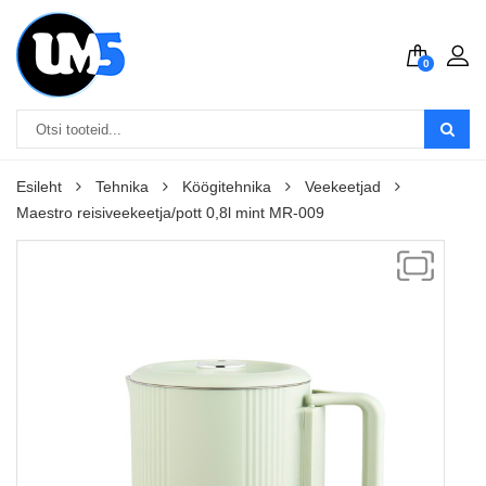
0
Esileht
Tehnika
Köögitehnika
Veekeetjad
Maestro reisiveekeetja/pott 0,8l mint MR-009