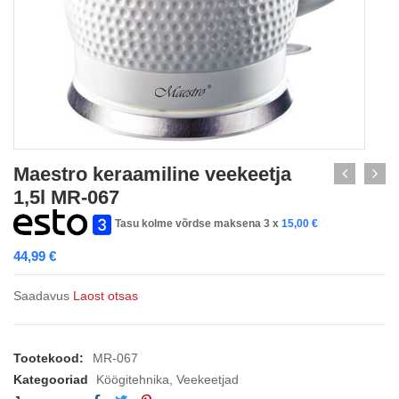
Maestro keraamiline veekeetja
1,5l MR-067
Tasu kolme võrdse maksena 3 x
15,00
€
44,99
€
Saadavus
Laost otsas
Tootekood:
MR-067
Kategooriad
Köögitehnika
,
Veekeetjad