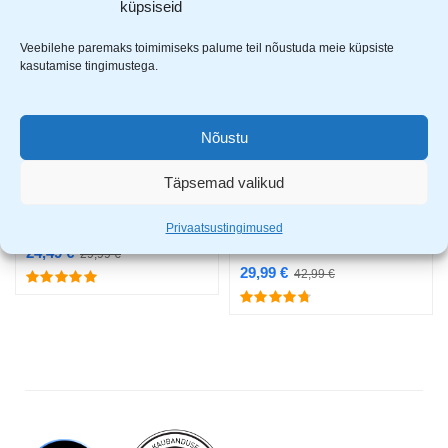
küpsiseid
-18%
-30%
Veebilehe paremaks toimimiseks palume teil nõustuda meie küpsiste
kasutamise tingimustega.
Nõustu
Täpsemad valikud
Privaatsustingimused
Maestro röster MR-706
Tiross smuuti blender 300W
TS-1379
24,49
€
29,99
€
29,99
€
42,99
€