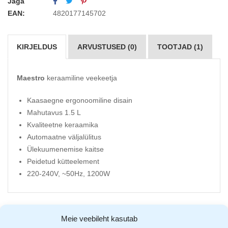
Jaga
EAN:
4820177145702
KIRJELDUS
ARVUSTUSED (0)
TOOTJAD (1)
Maestro
keraamiline veekeetja
Kaasaegne ergonoomiline disain
Mahutavus 1.5 L
Kvaliteetne keraamika
Automaatne väljalülitus
Ülekuumenemise kaitse
Peidetud kütteelement
220-240V, ~50Hz, 1200W
Meie veebileht kasutab
AVASTA SARNASEID TOOTEID