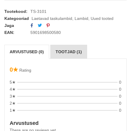
Tootekood:
TS-3101
Kategooriad
Laetavad taskulambid
,
Lambid
,
Uued tooted
Jaga
EAN:
5901698500580
ARVUSTUSED (0)
TOOTJAD (1)
0★
Rating
5★
0
4★
0
3★
0
2★
0
1★
0
Arvustused
There are no reviews yet