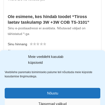
Ole esimene, kes hindab toodet “Tiross
laetav taskulamp 3W +3W COB TS-3101”
Sinu e-postiaadressi ei avaldata.
Nõutavad väljad on
tähistatud
*
-ga
Sinu hinnang
Sinu arvustus
*
Meie veebileht kasutab
küpsiseid
Veebilehe paremaks toimimiseks palume teil nõustuda meie küpsiste
kasutamise tingimustega.
Nõustu
Täpsemad valikud
Upload up to 5 images or videos