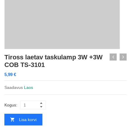
Tiross laetav taskulamp 3W +3W
COB TS-3101
5,99
€
Saadavus
Laos
Kogus:
Lisa korvi