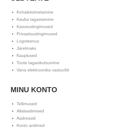
Kohaletoimetamine
Kauba tagastamine
Kasutustingimused
Privaatsustingimused
Logoteenus
Järelmaks
Kauplused
Toote tagasikutsumine
Vana elektroonika vastuvõtt
MINU KONTO
Tellimused
Allalaadimised
Aadressid
Konto andmed