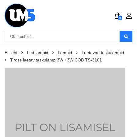
0
Esileht
Led lambid
Lambid
Laetavad taskulambid
Tiross laetav taskulamp 3W +3W COB TS-3101