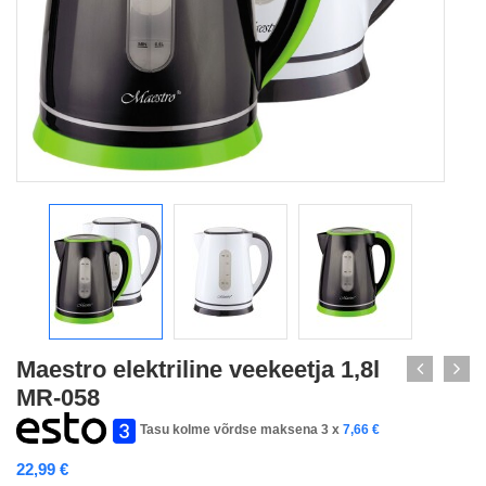
Maestro elektriline veekeetja 1,8l
MR-058
Tasu kolme võrdse maksena 3 x
7,66
€
22,99
€