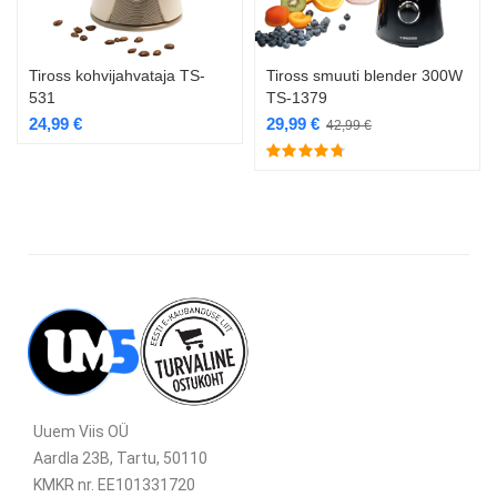
Tiross kohvijahvataja TS-
Tiross smuuti blender 300W
531
TS-1379
24,99
€
29,99
€
42,99
€
Uuem Viis OÜ
Aardla 23B, Tartu, 50110
KMKR nr. EE101331720