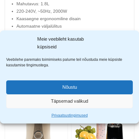
Mahutavus: 1.8L
220-240V, ~50Hz, 2000W
Kaasaegne ergonoomiline disain
Automaatne väljalülitus
Sisse integreeritud filter
Meie veebileht kasutab
Kuumuskindel plastmass
küpsiseid
Veetaseme indikaator
Ülekuumenemise kaitse
Veebilehe paremaks toimimiseks palume teil nõustuda meie küpsiste
kasutamise tingimustega.
AVASTA SARNASEID TOOTEID
Nõustu
Täpsemad valikud
-30%
Privaatsustingimused