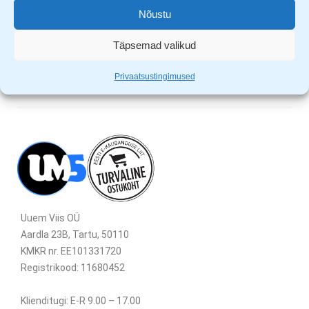
EN 812
Nõustu
noka pikkus 2,5 cm
Täpsemad valikud
Privaatsustingimused
Uuem Viis OÜ
Aardla 23B, Tartu, 50110
KMKR nr. EE101331720
Registrikood: 11680452
Klienditugi: E-R 9.00 – 17.00