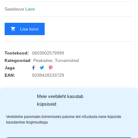
Saadavus
Laos
Lisa korvi
Tootekood:
0603002579999
Kategooriad
Peakaitse
,
Turvamütsid
Jaga
EAN:
5038428233729
KIRJELDUS
ARVUSTUSED (0)
Meie veebileht kasutab
küpsiseid
väga kerge – kaalub vaid 135g
Veebilehe paremaks toimimiseks palume teil nõustuda meie küpsiste
suurepärase hingavusega
kasutamise tingimustega.
reflektoelemendid külgedel
välispind töödeldud veekindla vahendiga