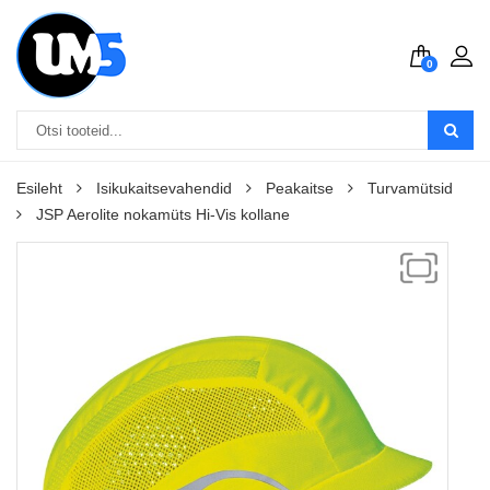
0
Esileht
Isikukaitsevahendid
Peakaitse
Turvamütsid
JSP Aerolite nokamüts Hi-Vis kollane