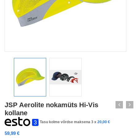
JSP Aerolite nokamüts Hi-Vis
kollane
Tasu kolme võrdse maksena 3 x
20,00
€
59,99
€