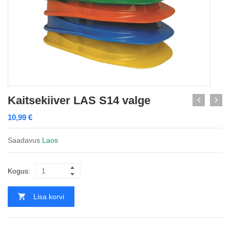
Kaitsekiiver LAS S14 valge
10,99
€
Saadavus
Laos
Kogus:
Lisa korvi