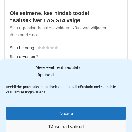
Ole esimene, kes hindab toodet
“Kaitsekiiver LAS S14 valge”
Sinu e-postiaadressi ei avaldata.
Nõutavad väljad on
tähistatud
*
-ga
Sinu hinnang
Sinu arvustus
*
Meie veebileht kasutab
küpsiseid
Veebilehe paremaks toimimiseks palume teil nõustuda meie küpsiste
kasutamise tingimustega.
Nõustu
Upload up to 5 images or videos
Täpsemad valikud