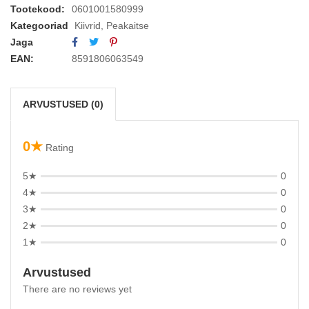
Tootekood:
0601001580999
Kategooriad
Kiivrid
,
Peakaitse
Jaga
EAN:
8591806063549
ARVUSTUSED (0)
0★
Rating
5★
0
4★
0
3★
0
2★
0
1★
0
Arvustused
There are no reviews yet