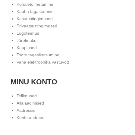
Kohaletoimetamine
Kauba tagastamine
Kasutustingimused
Privaatsustingimused
Logoteenus
Järelmaks
Kauplused
Toote tagasikutsumine
Vana elektroonika vastuvõtt
MINU KONTO
Tellimused
Allalaadimised
Aadressid
Konto andmed