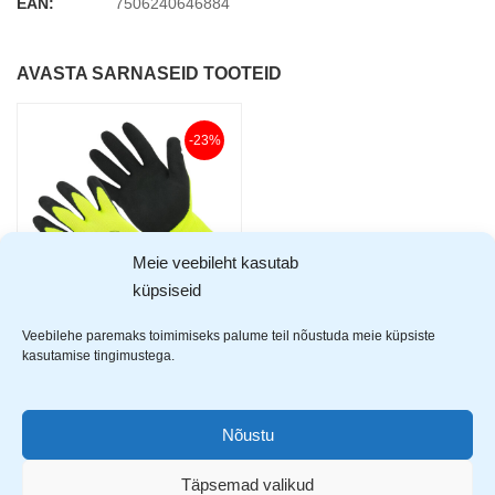
EAN:
7506240646884
AVASTA SARNASEID TOOTEID
-23%
Meie veebileht kasutab
küpsiseid
Veebilehe paremaks toimimiseks palume teil nõustuda meie küpsiste
HW Raptor töökindad
kasutamise tingimustega.
2,29
€
2,99
€
Nõustu
Täpsemad valikud