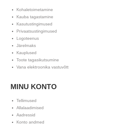
Kohaletoimetamine
Kauba tagastamine
Kasutustingimused
Privaatsustingimused
Logoteenus
Järelmaks
Kauplused
Toote tagasikutsumine
Vana elektroonika vastuvõtt
MINU KONTO
Tellimused
Allalaadimised
Aadressid
Konto andmed