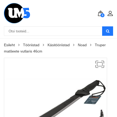
0
Esileht
Tööriistad
Käsitööriistad
Noad
Truper
matšeete vutlaris 46cm