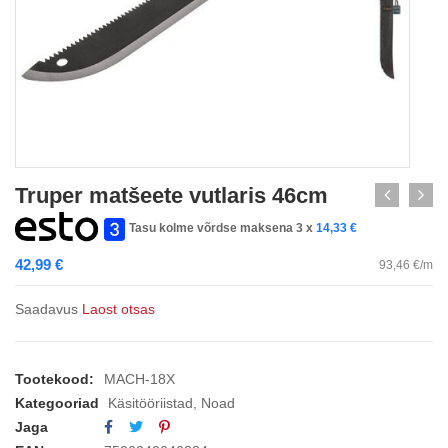
Truper matšeete vutlaris 46cm
Tasu kolme võrdse maksena 3 x
14,33
€
42,99
€
93,46 €/m
Saadavus
Laost otsas
Tootekood:
MACH-18X
Kategooriad
Käsitööriistad
,
Noad
Jaga