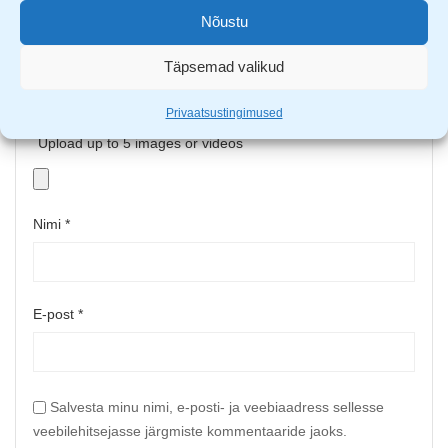
Nõustu
Täpsemad valikud
Privaatsustingimused
Upload up to 5 images or videos
Nimi
*
E-post
*
Salvesta minu nimi, e-posti- ja veebiaadress sellesse
veebilehitsejasse järgmiste kommentaaride jaoks.