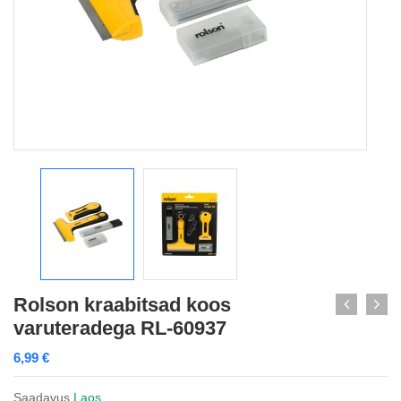
Rolson kraabitsad koos
varuteradega RL-60937
6,99
€
Saadavus
Laos