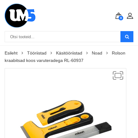
0
Esileht
Tööriistad
Käsitööriistad
Noad
Rolson
kraabitsad koos varuteradega RL-60937