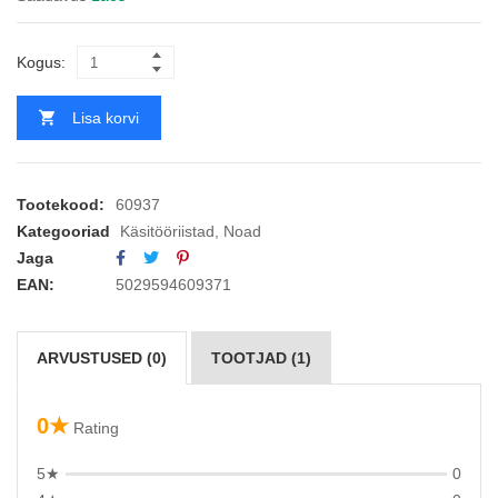
Kogus:
Lisa korvi
Tootekood:
60937
Kategooriad
Käsitööriistad
,
Noad
Jaga
EAN:
5029594609371
ARVUSTUSED (0)
TOOTJAD (1)
0★
Rating
5★
0