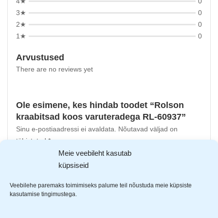
4★
0
3★
0
2★
0
1★
0
Arvustused
There are no reviews yet
Ole esimene, kes hindab toodet “Rolson
kraabitsad koos varuteradega RL-60937”
Sinu e-postiaadressi ei avaldata.
Nõutavad väljad on
tähistatud
*
-ga
Meie veebileht kasutab
Sinu hinnang
küpsiseid
Sinu arvustus
*
Veebilehe paremaks toimimiseks palume teil nõustuda meie küpsiste
kasutamise tingimustega.