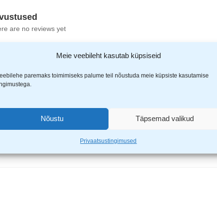
vustused
re are no reviews yet
Meie veebileht kasutab küpsiseid
eebilehe paremaks toimimiseks palume teil nõustuda meie küpsiste kasutamise
ingimustega.
lon noaterad 25mm 10tk”
Nõustu
Täpsemad valikud
ähistatud
*
-ga
Privaatsustingimused