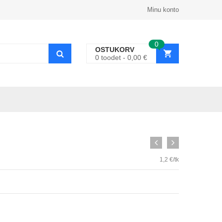
Minu konto
0
OSTUKORV
0
toodet
0,00
€
1,2 €/tk