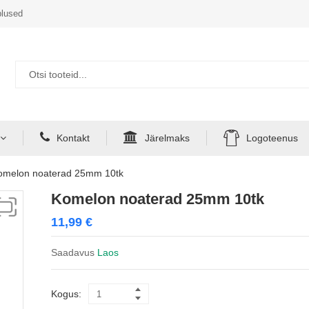
lused
Kontakt
Järelmaks
Logoteenus
omelon noaterad 25mm 10tk
Komelon noaterad 25mm 10tk
11,99
€
Saadavus
Laos
Kogus: