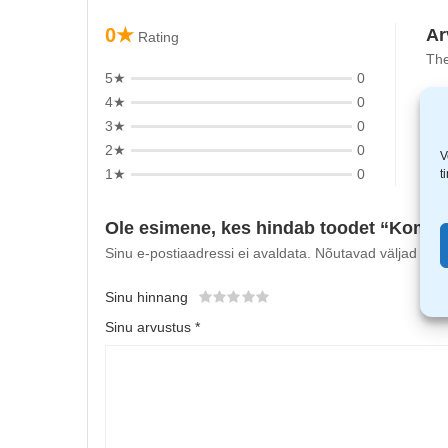
0★
Ar
Rating
The
5★
0
4★
0
3★
0
2★
0
V
1★
0
t
Ole esimene, kes hindab toodet “Kome
Sinu e-postiaadressi ei avaldata.
Nõutavad väljad on t
Sinu hinnang
Sinu arvustus
*