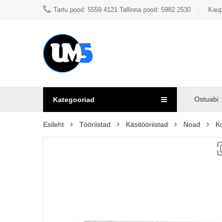
Tartu pood: 5559 4121 Tallinna pood: 5982 2530
Kaup
Ostuabi
Kategooriad
Esileht
Tööriistad
Käsitööriistad
Noad
K