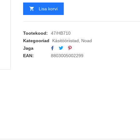
Lisa korvi
Tootekood:
47/HB710
Kategooriad
Käsitööriistad
,
Noad
Jaga
EAN:
8803005002299