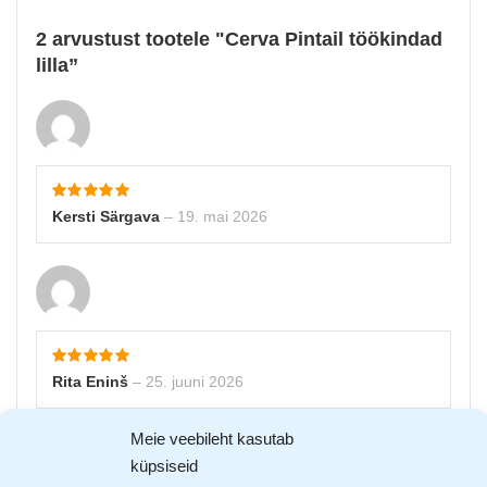
2 arvustust tootele
Cerva Pintail töökindad
lilla
Kersti Särgava
–
19. mai 2026
Rita Eninš
–
25. juuni 2026
Meie veebileht kasutab
Lisa arvustus
küpsiseid
Sinu e-postiaadressi ei avaldata.
Nõutavad väljad on