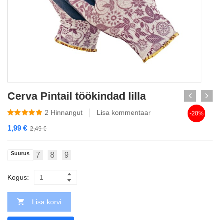
Cerva Pintail töökindad lilla
2
Hinnangut
Lisa kommentaar
-20%
1,99
€
2,49
€
Suurus
7
8
9
Kogus:
Lisa korvi