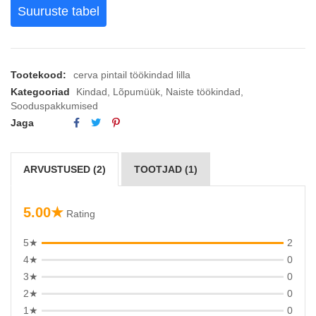
Suuruste tabel
Tootekood:
cerva pintail töökindad lilla
Kategooriad
Kindad
,
Lõpumüük
,
Naiste töökindad
,
Sooduspakkumised
Jaga
ARVUSTUSED (2)
TOOTJAD (1)
5.00★
Rating
5★
2
4★
0
3★
0
2★
0
1★
0