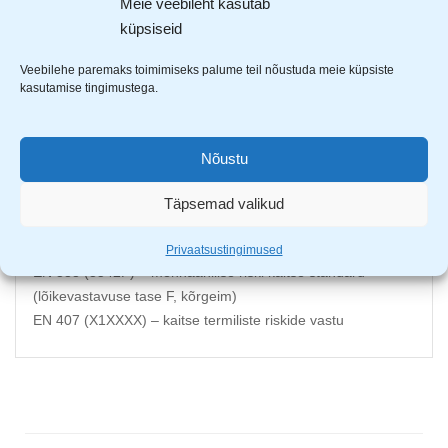
Meie veebileht kasutab
Varrukas on valmistatud vastupidavatest kiududest ja sobib
küpsiseid
ideaalselt tööstussektoritesse nagu ehitus, transport,
mehhatroonika ja raske tööstus, kus on kõrge risk
Veebilehe paremaks toimimiseks palume teil nõustuda meie küpsiste
haavandite tekkeks.
kasutamise tingimustega.
Tänu mitmele pikkusele ja laiuse valikule saab valida just
sobiva sobivuse teie tööülesannetele.
Nõustu
Laiem mudel – 36 cm
Täpsemad valikud
Kõrgeim lõikekindluse aste F
EN ISO 21420 – üldised kaitsekinduste nõuded
Privaatsustingimused
EN 388 (3542F) – mehhaanilise riski kaitse standard
(lõikevastavuse tase F, kõrgeim)
EN 407 (X1XXXX) – kaitse termiliste riskide vastu