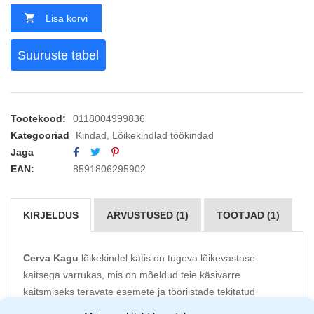
Lisa korvi
Suuruste tabel
Tootekood:
0118004999836
Kategooriad
Kindad
,
Lõikekindlad töökindad
Jaga
EAN:
8591806295902
KIRJELDUS
ARVUSTUSED (1)
TOOTJAD (1)
Cerva Kagu
lõikekindel kätis on tugeva lõikevastase
kaitsega varrukas, mis on mõeldud teie käsivarre
kaitsmiseks teravate esemete ja tööriistade tekitatud
vigastuste eest.