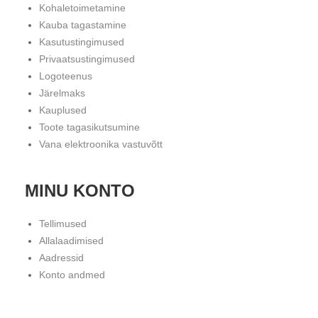
Kohaletoimetamine
Kauba tagastamine
Kasutustingimused
Privaatsustingimused
Logoteenus
Järelmaks
Kauplused
Toote tagasikutsumine
Vana elektroonika vastuvõtt
MINU KONTO
Tellimused
Allalaadimised
Aadressid
Konto andmed