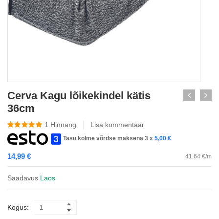
Cerva Kagu lõikekindel kätis
36cm
1
Hinnang
Lisa kommentaar
Tasu kolme võrdse maksena 3 x
5,00
€
14,99
€
41,64 €/m
Saadavus
Laos
Kogus: