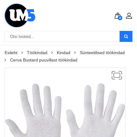
0
Esileht
Töökindad
Kindad
Sünteetilised töökindad
Cerva Bustard puuvillast töökindad