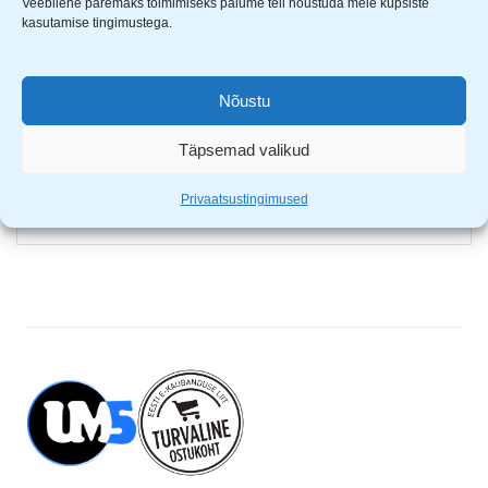
Veebilehe paremaks toimimiseks palume teil nõustuda meie küpsiste
Õmblusteta kaitsekindad
kasutamise tingimustega.
Nitriilkummi täpid
Mõnusalt veniv ja vastupidav
Sobib tavatöödeks ning kaitseb mehaaniliste riskide
Nõustu
vastu
Täpsemad valikud
Kaitseklass EN 214020
Pakis 12 paari
Privaatsustingimused
Kastis 120 paari