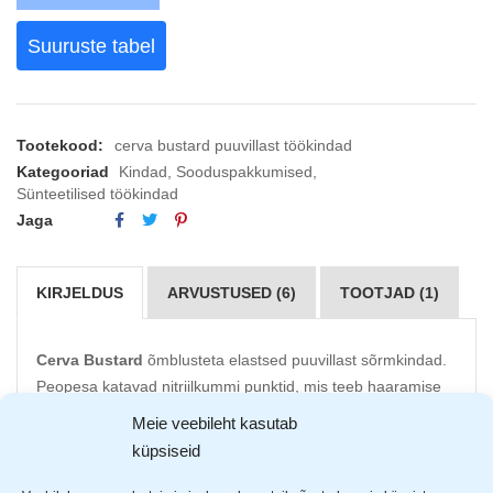
Suuruste tabel
Tootekood:
cerva bustard puuvillast töökindad
Kategooriad
Kindad
,
Sooduspakkumised
,
Sünteetilised töökindad
Jaga
KIRJELDUS
ARVUSTUSED (6)
TOOTJAD (1)
Cerva Bustard
õmblusteta elastsed puuvillast sõrmkindad.
Peopesa katavad nitriilkummi punktid, mis teeb haaramise
mugavaks. Kindale lisatud lükra annab mõnusa venivuse
Meie veebileht kasutab
kindale.
küpsiseid
Puuvill 95%, lükra 5%