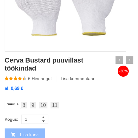
Cerva Bustard puuvillast
töökindad
-30%
6
Hinnangut
Lisa kommentaar
al.
0,69
€
Suurus
8
9
10
11
Kogus:
Lisa korvi