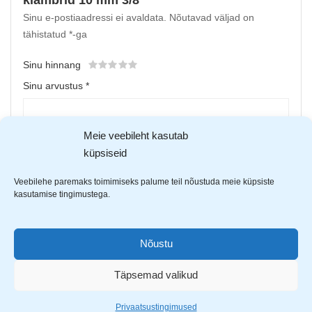
klambrid 10 mm 3/8″”
Sinu e-postiaadressi ei avaldata.
Nõutavad väljad on
tähistatud
*
-ga
Sinu hinnang
Sinu arvustus
*
Meie veebileht kasutab
küpsiseid
Veebilehe paremaks toimimiseks palume teil nõustuda meie küpsiste
kasutamise tingimustega.
Nõustu
Upload up to 5 images or videos
Täpsemad valikud
Nimi
*
Privaatsustingimused