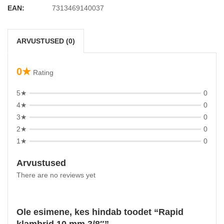
EAN:
7313469140037
ARVUSTUSED (0)
0★
Rating
5★
0
4★
0
3★
0
2★
0
1★
0
Arvustused
There are no reviews yet
Ole esimene, kes hindab toodet “Rapid