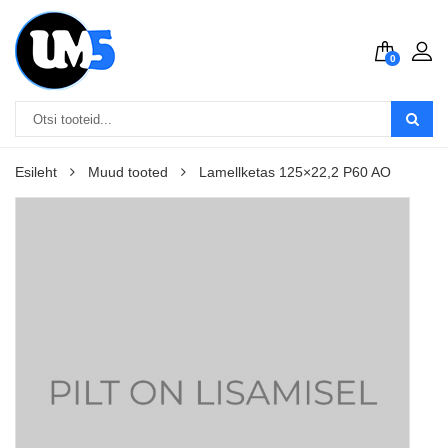
0
Esileht
Muud tooted
Lamellketas 125×22,2 P60 AO