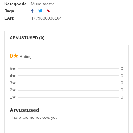
Kategooria
Muud tooted
Jaga
EAN:
4779036030164
ARVUSTUSED (0)
0★
Rating
5★
0
4★
0
3★
0
2★
0
1★
0
Arvustused
There are no reviews yet