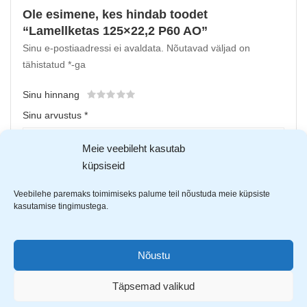
Ole esimene, kes hindab toodet
“Lamellketas 125×22,2 P60 AO”
Sinu e-postiaadressi ei avaldata.
Nõutavad väljad on
tähistatud
*
-ga
Sinu hinnang
Sinu arvustus
*
Meie veebileht kasutab
küpsiseid
Veebilehe paremaks toimimiseks palume teil nõustuda meie küpsiste
kasutamise tingimustega.
Nõustu
Upload up to 5 images or videos
Täpsemad valikud