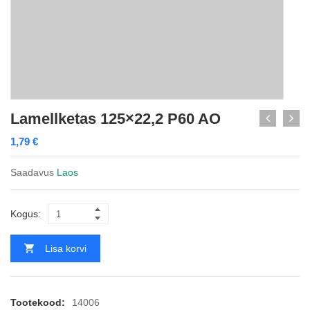
Lamellketas 125×22,2 P60 AO
1,79
€
Saadavus
Laos
Kogus:
Lisa korvi
Tootekood:
14006