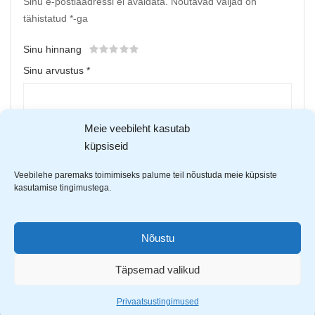
Sinu e-postiaadressi ei avaldata.
Nõutavad väljad on
tähistatud
*
-ga
Sinu hinnang
Sinu arvustus
*
Meie veebileht kasutab
küpsiseid
Veebilehe paremaks toimimiseks palume teil nõustuda meie küpsiste
kasutamise tingimustega.
Upload up to 5 images or videos
Nõustu
Täpsemad valikud
Nimi
*
Privaatsustingimused