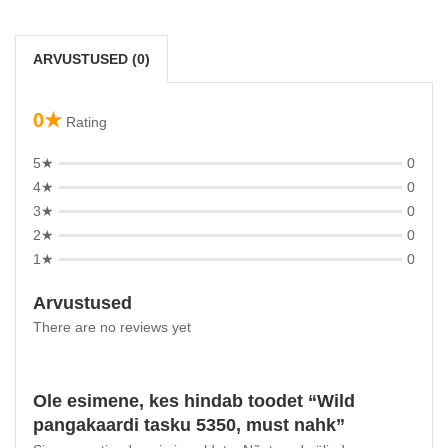
ARVUSTUSED (0)
0★
Rating
5★
0
4★
0
3★
0
2★
0
1★
0
Arvustused
There are no reviews yet
Ole esimene, kes hindab toodet “Wild
pangakaardi tasku 5350, must nahk”