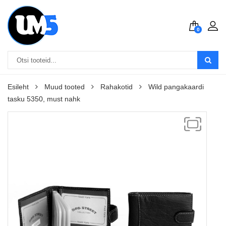
0
Esileht
Muud tooted
Rahakotid
Wild pangakaardi
tasku 5350, must nahk