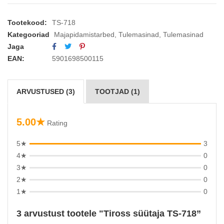
Tootekood:
TS-718
Kategooriad
Majapidamistarbed
,
Tulemasinad
,
Tulemasinad
Jaga
EAN:
5901698500115
ARVUSTUSED (3)
TOOTJAD (1)
5.00★
Rating
5★
3
4★
0
3★
0
2★
0
1★
0
3 arvustust tootele
Tiross süütaja TS-718