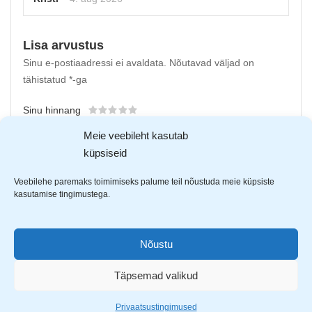
Lisa arvustus
Sinu e-postiaadressi ei avaldata.
Nõutavad väljad on
tähistatud
*
-ga
Sinu hinnang
Sinu arvustus
*
Meie veebileht kasutab
küpsiseid
Veebilehe paremaks toimimiseks palume teil nõustuda meie küpsiste
kasutamise tingimustega.
Nõustu
Täpsemad valikud
Upload up to 5 images or videos
Privaatsustingimused