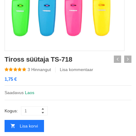
Tiross süütaja TS-718
3
Hinnangut
Lisa kommentaar
1,75
€
Saadavus
Laos
Kogus:
Lisa korvi