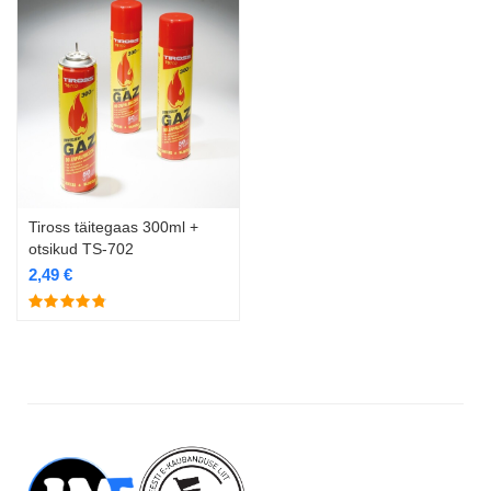
Tiross täitegaas 300ml +
otsikud TS-702
2,49
€