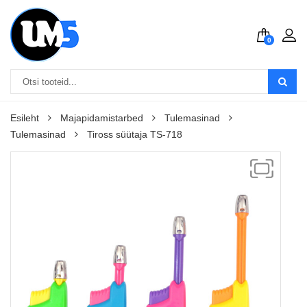
0
Esileht
Majapidamistarbed
Tulemasinad
Tulemasinad
Tiross süütaja TS-718