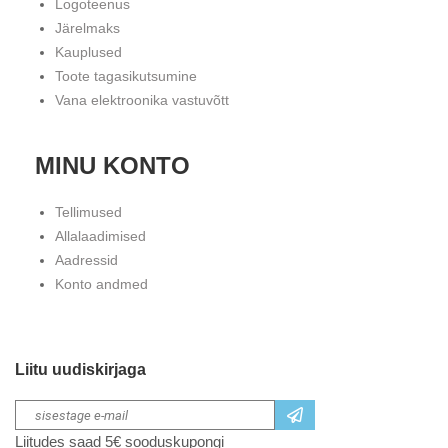
Logoteenus
Järelmaks
Kauplused
Toote tagasikutsumine
Vana elektroonika vastuvõtt
MINU KONTO
Tellimused
Allalaadimised
Aadressid
Konto andmed
Liitu uudiskirjaga
Liitudes saad 5€ sooduskupongi