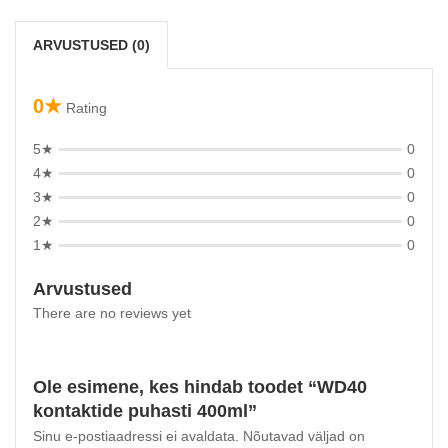
ARVUSTUSED (0)
0★
Rating
5★
0
4★
0
3★
0
2★
0
1★
0
Arvustused
There are no reviews yet
Ole esimene, kes hindab toodet “WD40
kontaktide puhasti 400ml”
Sinu e-postiaadressi ei avaldata.
Nõutavad väljad on