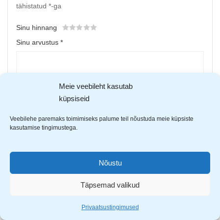
tähistatud
*
-ga
Sinu hinnang
Sinu arvustus
*
Meie veebileht kasutab
küpsiseid
Veebilehe paremaks toimimiseks palume teil nõustuda meie küpsiste
kasutamise tingimustega.
Upload up to 5 images or videos
Nõustu
Täpsemad valikud
Nimi
*
Privaatsustingimused