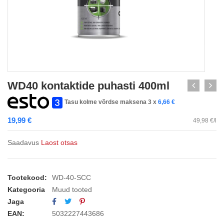
WD40 kontaktide puhasti 400ml
Tasu kolme võrdse maksena 3 x
6,66
€
19,99
€
49,98 €/l
Saadavus
Laost otsas
Tootekood:
WD-40-SCC
Kategooria
Muud tooted
Jaga
EAN:
5032227443686