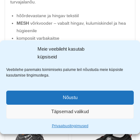
turvajalanõu.
hõõrdevastane ja hingav tekstiil
MESH
võrkvooder – vabalt hingav, kulumiskindel ja hea
hügieenile
komposiit varbakaitse
kummeeritud ninaosa
Meie veebileht kasutab
kevlarist torkekindel vahetald
küpsiseid
anatoomiline ja antistaatiline sisetald
õli- ja kütusekindel välistald
Veebilehe paremaks toimimiseks palume teil nõustuda meie küpsiste
kasutamise tingimustega.
libisemisvastane tald
Nõustu
AVASTA SARNASEID TOOTEID
Täpsemad valikud
-37%
-17%
Privaatsustingimused