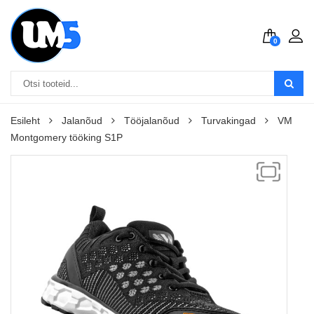
0
Esileht
Jalanõud
Tööjalanõud
Turvakingad
VM
Montgomery tööking S1P