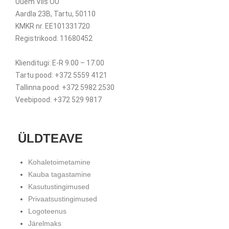
Uuem Viis OÜ
Aardla 23B, Tartu, 50110
KMKR nr. EE101331720
Registrikood: 11680452
Klienditugi: E-R 9.00 – 17.00
Tartu pood: +372 5559 4121
Tallinna pood: +372 5982 2530
Veebipood: +372 529 9817
ÜLDTEAVE
Kohaletoimetamine
Kauba tagastamine
Kasutustingimused
Privaatsustingimused
Logoteenus
Järelmaks