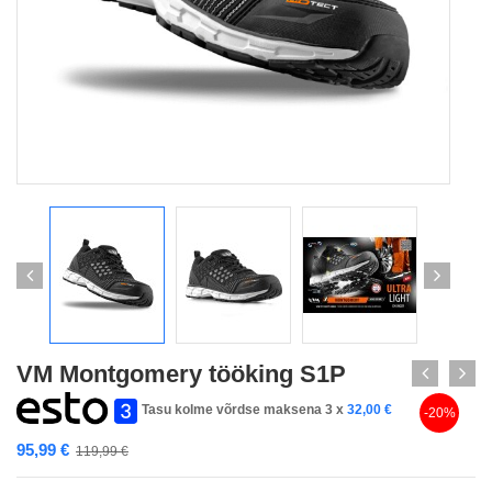
VM Montgomery tööking S1P
Tasu kolme võrdse maksena 3 x
32,00
€
-20%
95,99
€
119,99
€