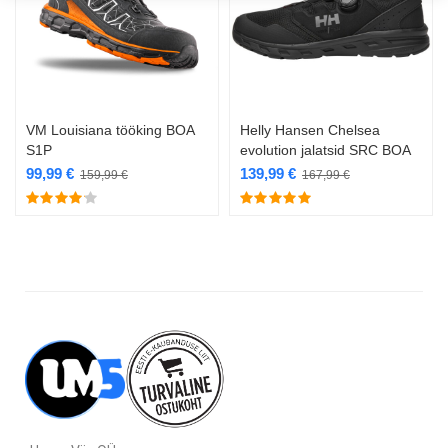
VM Louisiana tööking BOA
Helly Hansen Chelsea
S1P
evolution jalatsid SRC BOA
99,99
€
139,99
€
159,99
€
167,99
€