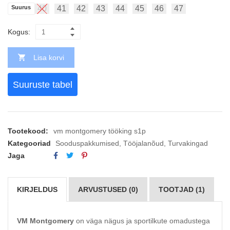
Suurus
40
41
42
43
44
45
46
47
Kogus:
Lisa korvi
Suuruste tabel
Tootekood:
vm montgomery tööking s1p
Kategooriad
Sooduspakkumised
,
Tööjalanõud
,
Turvakingad
Jaga
KIRJELDUS
ARVUSTUSED (0)
TOOTJAD (1)
VM Montgomery
on väga nägus ja sportilkute omadustega