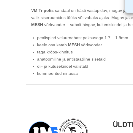
VM Tripolis
sandaal on hästi vastupidav, mugav ja id
valik siseruumides tööks või vabaks ajaks. Mugav jalas
MESH
võrkvooder – vabalt hingav, kulumiskindel ja he
pealispind veluurnahast paksusega 1.7 – 1.9mm
keele osa katab
MESH
võrkvooder
taga krõps-kinnitus
anatoomiline ja antistaatiline sisetald
õli- ja kütusekindel välistald
kummeeritud ninaosa
ÜLDT