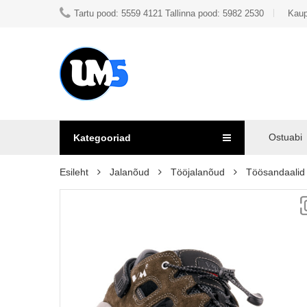
Tartu pood: 5559 4121 Tallinna pood: 5982 2530
Kaup
Ostuabi
Kategooriad
Esileht
Jalanõud
Tööjalanõud
Töösandaalid