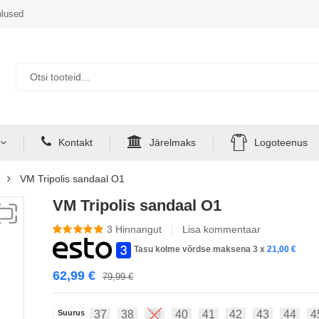
lused
Kontakt
Järelmaks
Logoteenus
VM Tripolis sandaal O1
VM Tripolis sandaal O1
3
Hinnangut
Lisa kommentaar
Tasu kolme võrdse maksena 3 x
21,00
€
62,99
€
79,99
€
Suurus
37
38
39
40
41
42
43
44
4