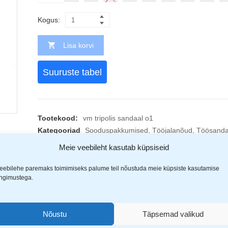
Kogus:
Lisa korvi
Suuruste tabel
Tootekood:
vm tripolis sandaal o1
Kategooriad
Sooduspakkumised
,
Tööjalanõud
,
Töösanda
Jaga
Meie veebileht kasutab küpsiseid
eebilehe paremaks toimimiseks palume teil nõustuda meie küpsiste kasutamise
ingimustega.
Nõustu
Täpsemad valikud
(1)