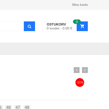
Minu konto
0
OSTUKORV
0
toodet
0,00
€
-21%
5
46
47
48