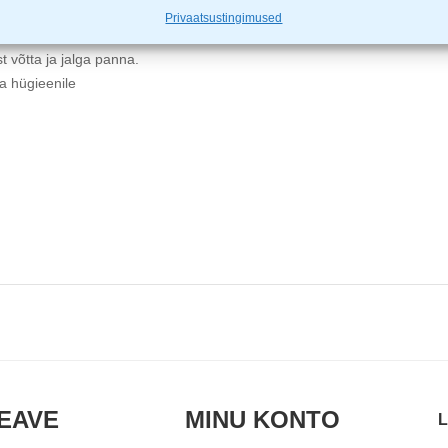
Privaatsustingimused
eaalne
t võtta ja jalga panna.
a hügieenile
EAVE
MINU KONTO
L