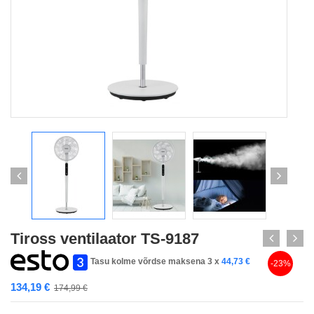
Tiross ventilaator TS-9187
Tasu kolme võrdse maksena 3 x
44,73
€
-23%
134,19
€
174,99
€