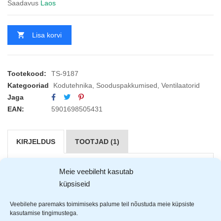
Saadavus
Laos
Lisa korvi
Tootekood:
TS-9187
Kategooriad
Kodutehnika
,
Sooduspakkumised
,
Ventilaatorid
Jaga
EAN:
5901698505431
KIRJELDUS
TOOTJAD (1)
Meie veebileht kasutab
Tiross
ventilaator on vaikse, kuid samas võimsa mootoriga
küpsiseid
ning 7 tiivikut tagavad tugeva tuulepuhangu.
Veebilehe paremaks toimimiseks palume teil nõustuda meie küpsiste
Vaikne ja võimas 19W mootor
kasutamise tingimustega.
7 tiivikut