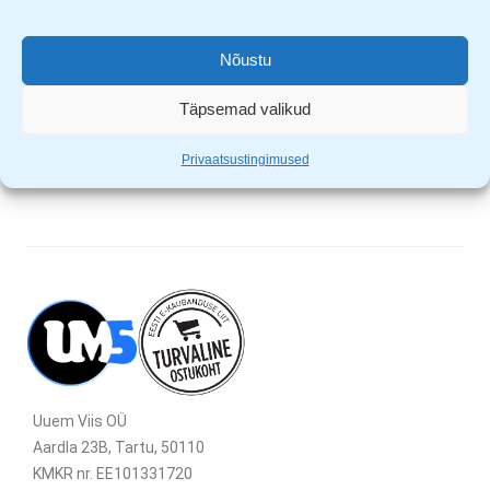
3 erinevat režiimi
9 erinevat kiirust
Nõustu
Automaatne väljalülitamine 12h möödudes
Materjal: vastupidav ABS plastik
Täpsemad valikud
Mõõdud: 120 x 37 cm
Privaatsustingimused
Uuem Viis OÜ
Aardla 23B, Tartu, 50110
KMKR nr. EE101331720