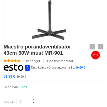
Maestro põrandaventilaator
40cm 60W must MR-901
-20%
3
Hinnangut
Lisa kommentaar
Tasu kolme võrdse maksena 3 x
10,66
€
31,99
€
39,99
€
Saadavus
Laos
Kogus: