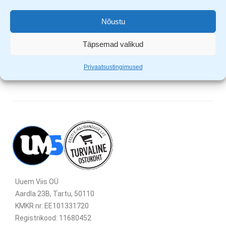
Võimalik muuta ventilaatori kõrgust ja nurka
Nõustu
TELLI VENTILAATOR ITELLA SMARTPOSTIGA, SIIS
Täpsemad valikud
MAHUB SEE PAKK ILUSASTI PAKIAUTOMAATI!
Privaatsustingimused
Uuem Viis OÜ
Aardla 23B, Tartu, 50110
KMKR nr. EE101331720
Registrikood: 11680452