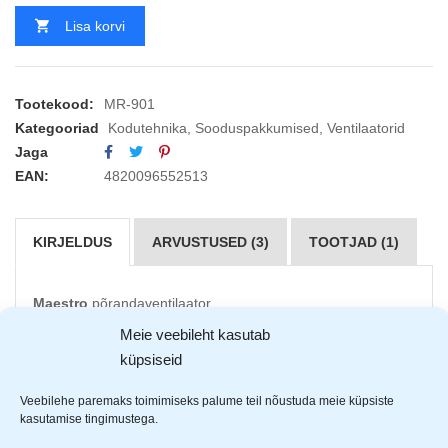
Lisa korvi
Tootekood:
MR-901
Kategooriad
Kodutehnika
,
Sooduspakkumised
,
Ventilaatorid
Jaga
EAN:
4820096552513
KIRJELDUS
ARVUSTUSED (3)
TOOTJAD (1)
Maestro
põrandaventilaator
Meie veebileht kasutab
220-240V, ~50Hz 60W
küpsiseid
Diameeter: 40cm
Propelleri värvus: must
Veebilehe paremaks toimimiseks palume teil nõustuda meie küpsiste
3 erinevat kiirus astet
kasutamise tingimustega.
Puhur keerab 90 kraadi