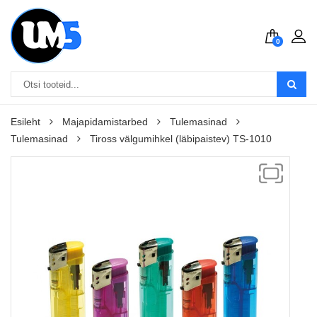
0
Esileht
Majapidamistarbed
Tulemasinad
Tulemasinad
Tiross välgumihkel (läbipaistev) TS-1010