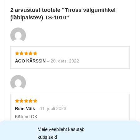
2 arvustust tootele
Tiross välgumihkel
(läbipaistev) TS-1010
AGO KÄRSSIN
–
20. dets. 2022
Rein Välk
–
11. juuli 2023
Kõik on OK.
Meie veebileht kasutab
Lisa arvustus
küpsiseid