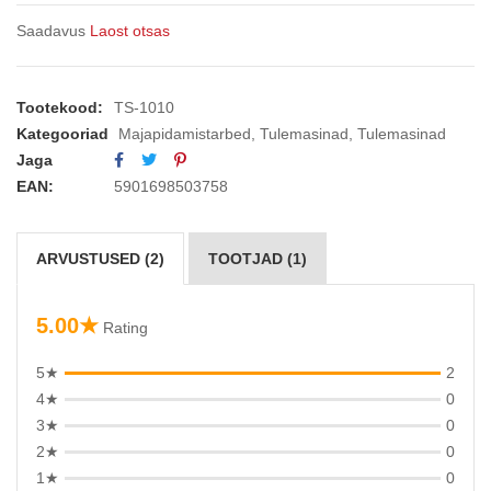
Saadavus
Laost otsas
Tootekood:
TS-1010
Kategooriad
Majapidamistarbed
,
Tulemasinad
,
Tulemasinad
Jaga
EAN:
5901698503758
ARVUSTUSED (2)
TOOTJAD (1)
5.00★
Rating
5★
2
4★
0
3★
0
2★
0
1★
0