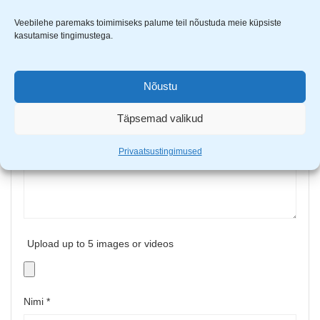
Sinu e-postiaadressi ei avaldata.
Nõutavad väljad on
Veebilehe paremaks toimimiseks palume teil nõustuda meie küpsiste
tähistatud
*
-ga
kasutamise tingimustega.
Sinu hinnang
Sinu arvustus
*
Nõustu
Täpsemad valikud
Privaatsustingimused
Upload up to 5 images or videos
Nimi
*