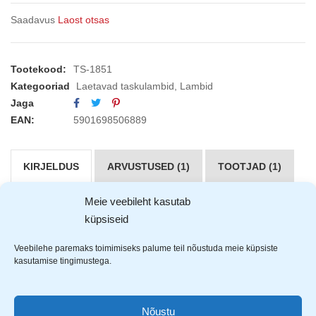
Saadavus
Laost otsas
Tootekood:
TS-1851
Kategooriad
Laetavad taskulambid
,
Lambid
Jaga
EAN:
5901698506889
KIRJELDUS
ARVUSTUSED (1)
TOOTJAD (1)
Meie veebileht kasutab
Tiross
laetav taskulamp
küpsiseid
Valgusallikas (eesmine): 3W LED pirn 180 luumenit
Veebilehe paremaks toimimiseks palume teil nõustuda meie küpsiste
Valgusallikas korpusel: 1W COB pirn
kasutamise tingimustega.
Aku: 1200 mAh
Laadimisaeg: 4-6h
Laetav micro USB-ga (tootega kaasas)
Nõustu