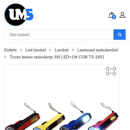
0
Esileht
Led lambid
Lambid
Laetavad taskulambid
Tiross laetav taskulamp 3W LED+1W COB TS-1851