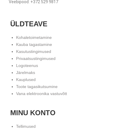
Veebipood: +372 529 9817
ÜLDTEAVE
Kohaletoimetamine
Kauba tagastamine
Kasutustingimused
Privaatsustingimused
Logoteenus
Järelmaks
Kauplused
Toote tagasikutsumine
Vana elektroonika vastuvõtt
MINU KONTO
Tellimused